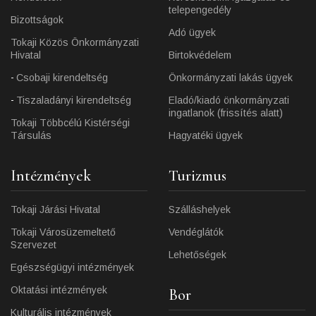
telepengedély
Bizottságok
Adó ügyek
Tokaji Közös Önkormányzati
Hivatal
Birtokvédelem
Csobaji kirendeltség
Önkormányzati lakás ügyek
Tiszaladányi kirendeltség
Eladó/kiadó önkormányzati
ingatlanok (frissítés alatt)
Tokaji Többcélú Kistérségi
Társulás
Hagyatéki ügyek
Intézmények
Turizmus
Tokaji Járási Hivatal
Szálláshelyek
Tokaji Városüzemeltető
Vendéglátók
Szervezet
Lehetőségek
Egészségügyi intézmények
Oktatási intézmények
Bor
Kulturális intézmények