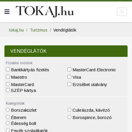
tokaj.hu
Turizmus
Vendéglátók
VENDÉGLÁTÓK
Fizetési módok
Bankkártyás fizetés
MasterCard Electronic
Maestro
Visa
MasterCard
Erzsébet utalvány
SZÉP kártya
Kategóriák
Borszaküzlet
Cukrászda, kávézó
Étterem
Borospince, borozó
Édesség bolt
Egyéb szolgáltatók