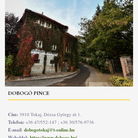
DOBOGÓ PINCE
Cím:
3910 Tokaj, Dózsa György út 1.
Telefon:
+36 47/552-147 ; +36 30/576-9736
E-mail
dobogotokaj@t-online.hu
:
Weboldal:
https://www.dobogo.hu/