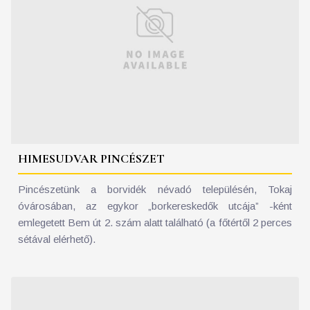
HIMESUDVAR PINCÉSZET
Pincészetünk a borvidék névadó településén, Tokaj
óvárosában, az egykor „borkereskedők utcája” -ként
emlegetett Bem út 2. szám alatt található (a főtértől 2 perces
sétával elérhető).