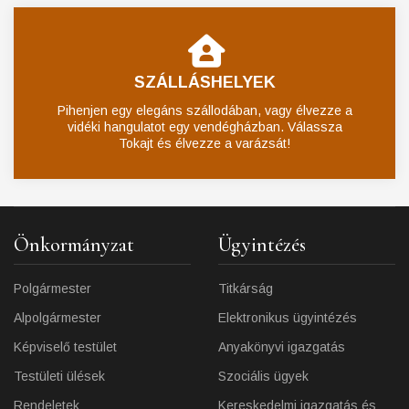
SZÁLLÁSHELYEK
Pihenjen egy elegáns szállodában, vagy élvezze a
vidéki hangulatot egy vendégházban. Válassza
Tokajt és élvezze a varázsát!
Önkormányzat
Ügyintézés
Polgármester
Titkárság
Alpolgármester
Elektronikus ügyintézés
Képviselő testület
Anyakönyvi igazgatás
Testületi ülések
Szociális ügyek
Rendeletek
Kereskedelmi igazgatás és