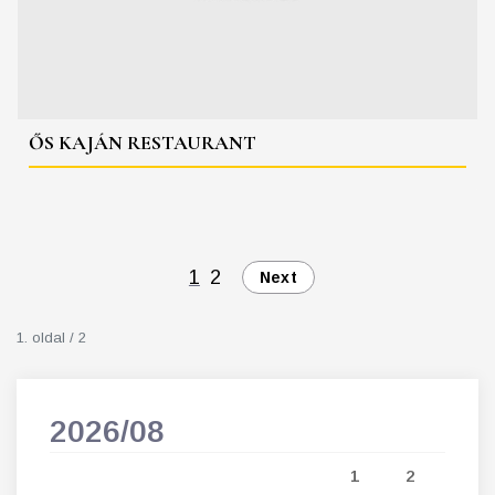
ŐS KAJÁN RESTAURANT
1
2
Next
1. oldal / 2
2026/08
202
5
1
2