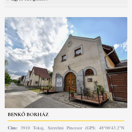
BENKŐ BORHÁZ
Cím:
3910 Tokaj, Szerelmi Pincesor (GPS: 48°06'43.2"N