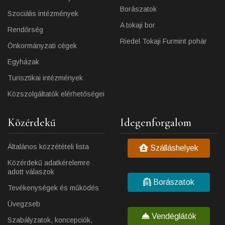
Borászatok
Szociális intézmények
A tokaji bor
Rendőrség
Riedel Tokaji Furmint pohár
Önkormányzati cégek
Egyházak
Turisztikai intézmények
Közszolgáltatók elérhetőségei
Közérdekű
Idegenforgalom
Általános közzétételi lista
Szálláshelyek
Közérdekű adatkérelemre
adott válaszok
Borászatok
Tevékenységek és működés
Üvegzseb
Vendéglátók
Szabályzatok, koncepciók,