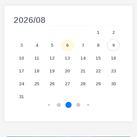
2026/08
202
5
1
2
12
3
4
5
6
7
8
9
7
19
10
11
12
13
14
15
16
14
26
17
18
19
20
21
22
23
21
24
25
26
27
28
29
30
28
31