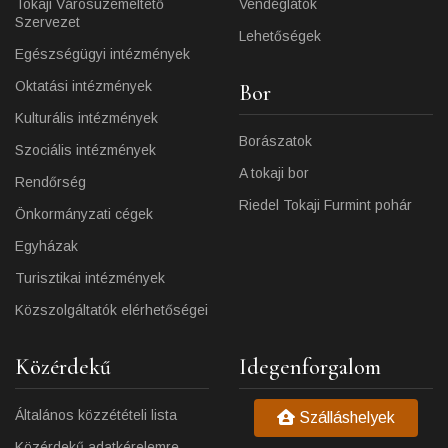
Tokaji Városüzemeltető
Vendéglátók
Szervezet
Lehetőségek
Egészségügyi intézmények
Oktatási intézmények
Bor
Kulturális intézmények
Borászatok
Szociális intézmények
A tokaji bor
Rendőrség
Riedel Tokaji Furmint pohár
Önkormányzati cégek
Egyházak
Turisztikai intézmények
Közszolgáltatók elérhetőségei
Közérdekű
Idegenforgalom
Általános közzétételi lista
Szálláshelyek
Közérdekű adatkérelemre