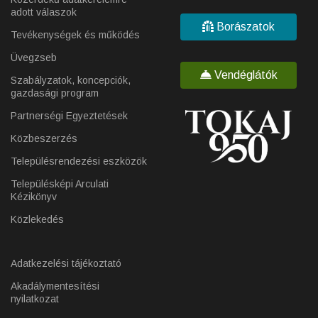
adott válaszok
Borászatok
Tevékenységek és működés
Üvegzseb
Vendéglátók
Szabályzatok, koncepciók,
gazdasági program
Partnerségi Egyeztetések
Közbeszerzés
Településrendezési eszközök
Településképi Arculati
Kézikönyv
Közlekedés
Adatkezelési tájékoztató
Akadálymentesítési
nyilatkozat