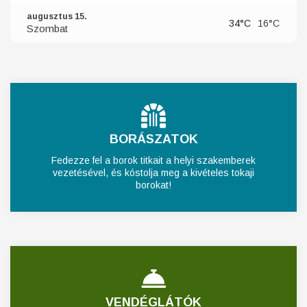
augusztus 15.
34°C
16°C
Szombat
BORÁSZATOK
Fedezze fel a borok titkait a helyi szakemberek
vezetésével, és kóstolja meg a kivételes tokaji
borokat!
VENDÉGLÁTÓK