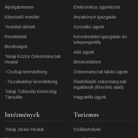
Alpolgármester
Elektronikus ügyintézés
Képviselő testület
Anyakönyvi igazgatás
Testületi ülések
Szociális ügyek
Rendeletek
Kereskedelmi igazgatás és
telepengedély
Bizottságok
Adó ügyek
Tokaji Közös Önkormányzati
Hivatal
Birtokvédelem
Csobaji kirendeltség
Önkormányzati lakás ügyek
Tiszaladányi kirendeltség
Eladó/kiadó önkormányzati
ingatlanok (frissítés alatt)
Tokaji Többcélú Kistérségi
Társulás
Hagyatéki ügyek
Intézmények
Turizmus
Tokaji Járási Hivatal
Szálláshelyek