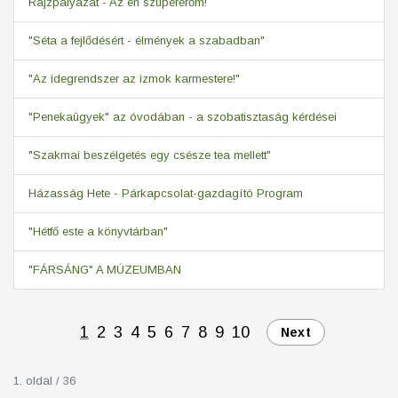
Rajzpályázat - Az én szupererőm!
"Séta a fejlődésért - élmények a szabadban"
"Az idegrendszer az izmok karmestere!"
"Penekaügyek" az óvodában - a szobatisztaság kérdései
"Szakmai beszélgetés egy csésze tea mellett"
Házasság Hete - Párkapcsolat-gazdagító Program
"Hétfő este a könyvtárban"
"FÁRSÁNG" A MÚZEUMBAN
1
2
3
4
5
6
7
8
9
10
Next
1. oldal / 36