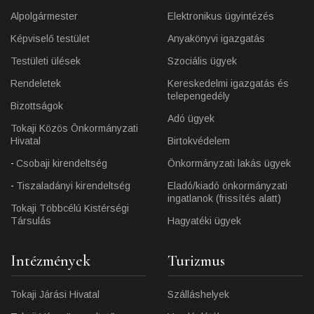
Alpolgármester
Elektronikus ügyintézés
Képviselő testület
Anyakönyvi igazgatás
Testületi ülések
Szociális ügyek
Rendeletek
Kereskedelmi igazgatás és
telepengedély
Bizottságok
Adó ügyek
Tokaji Közös Önkormányzati
Hivatal
Birtokvédelem
Csobaji kirendeltség
Önkormányzati lakás ügyek
Tiszaladányi kirendeltség
Eladó/kiadó önkormányzati
ingatlanok (frissítés alatt)
Tokaji Többcélú Kistérségi
Társulás
Hagyatéki ügyek
Intézmények
Turizmus
Tokaji Járási Hivatal
Szálláshelyek