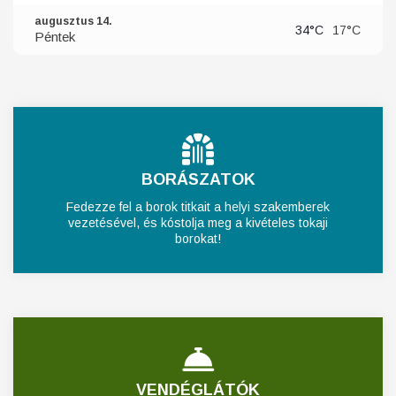
augusztus 14.
34°C
17°C
Péntek
BORÁSZATOK
Fedezze fel a borok titkait a helyi szakemberek
vezetésével, és kóstolja meg a kivételes tokaji
borokat!
VENDÉGLÁTÓK