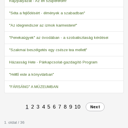
Rajzpályázat - Az én szupererőm!
"Séta a fejlődésért - élmények a szabadban"
"Az idegrendszer az izmok karmestere!"
"Penekaügyek" az óvodában - a szobatisztaság kérdései
"Szakmai beszélgetés egy csésze tea mellett"
Házasság Hete - Párkapcsolat-gazdagító Program
"Hétfő este a könyvtárban"
"FÁRSÁNG" A MÚZEUMBAN
1
2
3
4
5
6
7
8
9
10
Next
1. oldal / 36