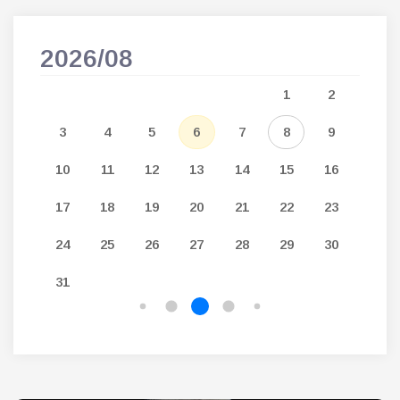
2026/08
202
5
1
2
12
3
4
5
6
7
8
9
7
19
10
11
12
13
14
15
16
14
26
17
18
19
20
21
22
23
21
24
25
26
27
28
29
30
28
31