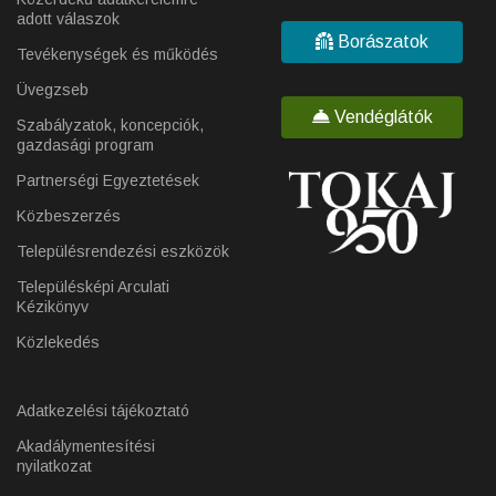
adott válaszok
Borászatok
Tevékenységek és működés
Üvegzseb
Vendéglátók
Szabályzatok, koncepciók,
gazdasági program
Partnerségi Egyeztetések
Közbeszerzés
Településrendezési eszközök
Településképi Arculati
Kézikönyv
Közlekedés
Adatkezelési tájékoztató
Akadálymentesítési
nyilatkozat