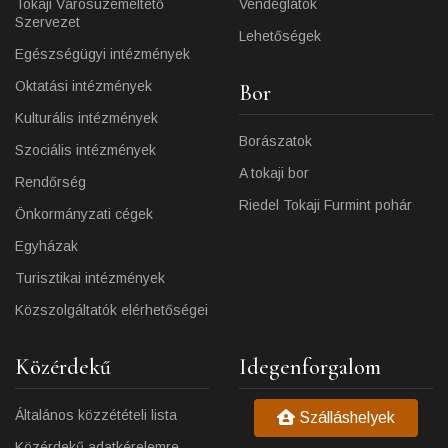
Tokaji Városüzemeltető
Vendéglátók
Szervezet
Lehetőségek
Egészségügyi intézmények
Oktatási intézmények
Bor
Kulturális intézmények
Borászatok
Szociális intézmények
A tokaji bor
Rendőrség
Riedel Tokaji Furmint pohár
Önkormányzati cégek
Egyházak
Turisztikai intézmények
Közszolgáltatók elérhetőségei
Közérdekű
Idegenforgalom
Általános közzétételi lista
Szálláshelyek
Közérdekű adatkérelemre