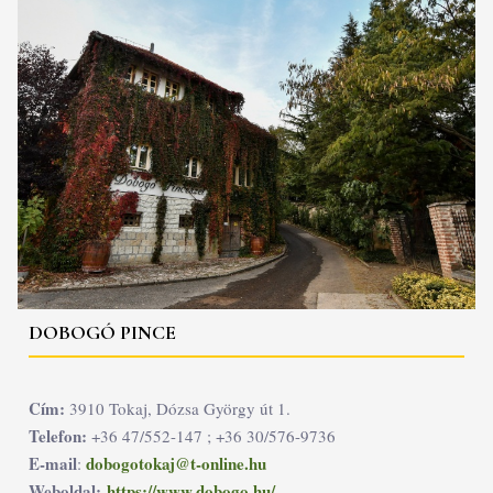
DOBOGÓ PINCE
Cím:
3910 Tokaj, Dózsa György út 1.
Telefon:
+36 47/552-147 ; +36 30/576-9736
E-mail
dobogotokaj@t-online.hu
:
Weboldal:
https://www.dobogo.hu/