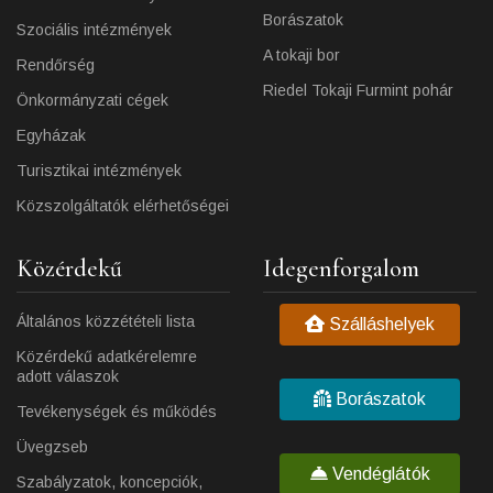
Borászatok
Szociális intézmények
A tokaji bor
Rendőrség
Riedel Tokaji Furmint pohár
Önkormányzati cégek
Egyházak
Turisztikai intézmények
Közszolgáltatók elérhetőségei
Közérdekű
Idegenforgalom
Általános közzétételi lista
Szálláshelyek
Közérdekű adatkérelemre
adott válaszok
Borászatok
Tevékenységek és működés
Üvegzseb
Vendéglátók
Szabályzatok, koncepciók,