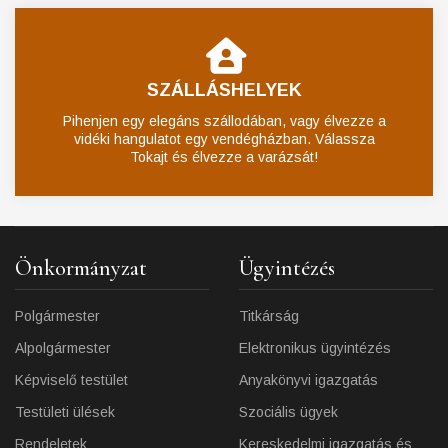
SZÁLLÁSHELYEK
Pihenjen egy elegáns szállodában, vagy élvezze a
vidéki hangulatot egy vendégházban. Válassza
Tokajt és élvezze a varázsát!
Önkormányzat
Ügyintézés
Polgármester
Titkárság
Alpolgármester
Elektronikus ügyintézés
Képviselő testület
Anyakönyvi igazgatás
Testületi ülések
Szociális ügyek
Rendeletek
Kereskedelmi igazgatás és