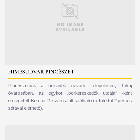
HIMESUDVAR PINCÉSZET
Pincészetünk a borvidék névadó településén, Tokaj
óvárosában, az egykor „borkereskedők utcája” -ként
emlegetett Bem út 2. szám alatt található (a főtértől 2 perces
sétával elérhető).