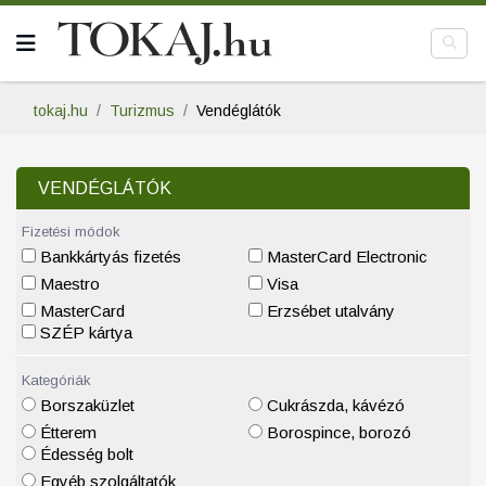
tokaj.hu
Turizmus
Vendéglátók
VENDÉGLÁTÓK
Fizetési módok
Bankkártyás fizetés
MasterCard Electronic
Maestro
Visa
MasterCard
Erzsébet utalvány
SZÉP kártya
Kategóriák
Borszaküzlet
Cukrászda, kávézó
Étterem
Borospince, borozó
Édesség bolt
Egyéb szolgáltatók