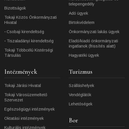
telepengedély
Bizottságok
Adó ügyek
Tokaji Közös Önkormányzati
Hivatal
Birtokvédelem
Csobaji kirendeltség
Önkormányzati lakás ügyek
Tiszaladányi kirendeltség
Eladó/kiadó önkormányzati
ingatlanok (frissítés alatt)
Tokaji Többcélú Kistérségi
Társulás
Hagyatéki ügyek
Intézmények
Turizmus
Tokaji Járási Hivatal
Szálláshelyek
Tokaji Városüzemeltető
Vendéglátók
Szervezet
Lehetőségek
Egészségügyi intézmények
Oktatási intézmények
Bor
Kulturális intézmények