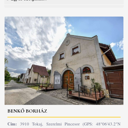
BENKŐ BORHÁZ
Cím:
3910 Tokaj, Szerelmi Pincesor (GPS: 48°06'43.2"N