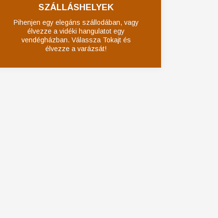
SZÁLLÁSHELYEK
Pihenjen egy elegáns szállodában, vagy
élvezze a vidéki hangulatot egy
vendégházban. Válassza Tokajt és
élvezze a varázsát!