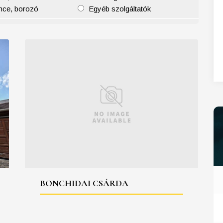
nce, borozó
Egyéb szolgáltatók
27
28
29
30
31
BONCHIDAI CSÁRDA