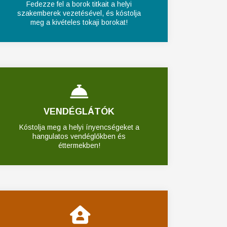
Fedezze fel a borok titkait a helyi
szakemberek vezetésével, és kóstolja
meg a kivételes tokaji borokat!
VENDÉGLÁTÓK
Kóstolja meg a helyi ínyencségeket a
hangulatos vendéglőkben és
éttermekben!