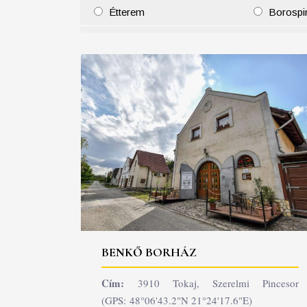
Étterem
Borospi
25
26
27
28
29
30
31
29
30
BENKŐ BORHÁZ
Cím:
3910 Tokaj, Szerelmi Pincesor
(GPS: 48°06'43.2"N 21°24'17.6"E)