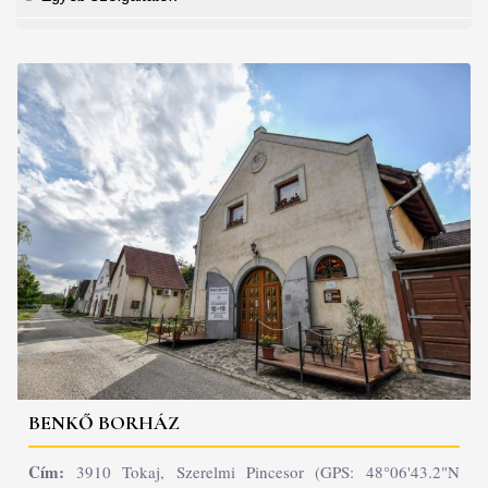
BENKŐ BORHÁZ
Cím:
3910 Tokaj, Szerelmi Pincesor (GPS: 48°06'43.2"N