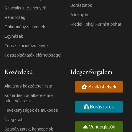
Borászatok
Szociális intézmények
A tokaji bor
Rendőrség
Riedel Tokaji Furmint pohár
Önkormányzati cégek
Egyházak
Turisztikai intézmények
Közszolgáltatók elérhetőségei
Közérdekű
Idegenforgalom
Általános közzétételi lista
Szálláshelyek
Közérdekű adatkérelemre
adott válaszok
Borászatok
Tevékenységek és működés
Üvegzseb
Vendéglátók
Szabályzatok, koncepciók,