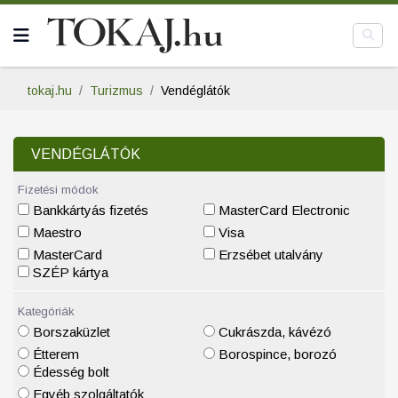
tokaj.hu
Turizmus
Vendéglátók
VENDÉGLÁTÓK
Fizetési módok
Bankkártyás fizetés
MasterCard Electronic
Maestro
Visa
MasterCard
Erzsébet utalvány
SZÉP kártya
Kategóriák
Borszaküzlet
Cukrászda, kávézó
Étterem
Borospince, borozó
Édesség bolt
Egyéb szolgáltatók