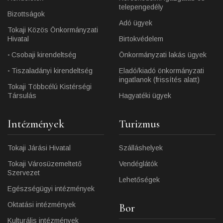
telepengedély
Bizottságok
Adó ügyek
Tokaji Közös Önkormányzati
Hivatal
Birtokvédelem
Csobaji kirendeltség
Önkormányzati lakás ügyek
Tiszaladányi kirendeltség
Eladó/kiadó önkormányzati
ingatlanok (frissítés alatt)
Tokaji Többcélú Kistérségi
Társulás
Hagyatéki ügyek
Intézmények
Turizmus
Tokaji Járási Hivatal
Szálláshelyek
Tokaji Városüzemeltető
Vendéglátók
Szervezet
Lehetőségek
Egészségügyi intézmények
Oktatási intézmények
Bor
Kulturális intézmények