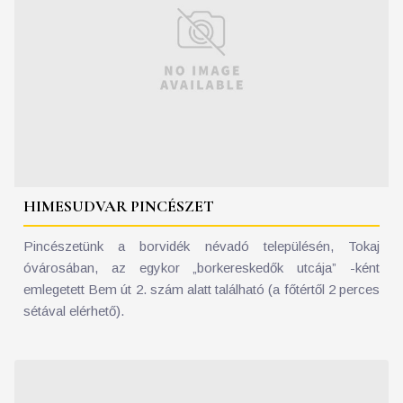
HIMESUDVAR PINCÉSZET
Pincészetünk a borvidék névadó településén, Tokaj
óvárosában, az egykor „borkereskedők utcája” -ként
emlegetett Bem út 2. szám alatt található (a főtértől 2 perces
sétával elérhető).