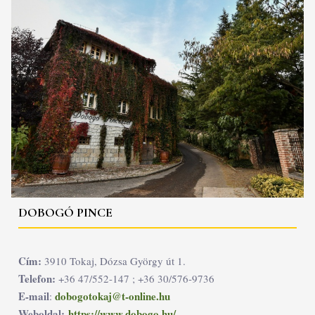
DOBOGÓ PINCE
Cím:
3910 Tokaj, Dózsa György út 1.
Telefon:
+36 47/552-147 ; +36 30/576-9736
E-mail
dobogotokaj@t-online.hu
:
Weboldal:
https://www.dobogo.hu/