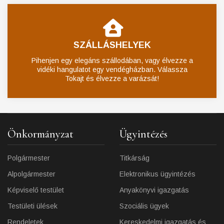
SZÁLLÁSHELYEK
Pihenjen egy elegáns szállodában, vagy élvezze a
vidéki hangulatot egy vendégházban. Válassza
Tokajt és élvezze a varázsát!
Önkormányzat
Ügyintézés
Polgármester
Titkárság
Alpolgármester
Elektronikus ügyintézés
Képviselő testület
Anyakönyvi igazgatás
Testületi ülések
Szociális ügyek
Rendeletek
Kereskedelmi igazgatás és