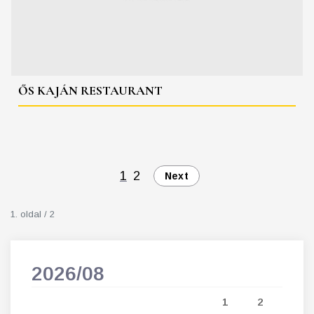
ŐS KAJÁN RESTAURANT
1
2
Next
1. oldal / 2
2026/08
202
5
1
2