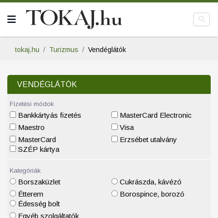
tokaj.hu
Turizmus
Vendéglátók
VENDÉGLÁTÓK
Fizetési módok
Bankkártyás fizetés
MasterCard Electronic
Maestro
Visa
MasterCard
Erzsébet utalvány
SZÉP kártya
Kategóriák
Borszaküzlet
Cukrászda, kávézó
Étterem
Borospince, borozó
Édesség bolt
Egyéb szolgáltatók