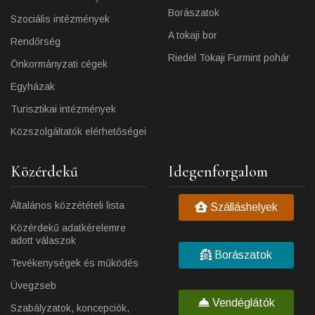
Borászatok
Szociális intézmények
A tokaji bor
Rendőrség
Riedel Tokaji Furmint pohár
Önkormányzati cégek
Egyházak
Turisztikai intézmények
Közszolgáltatók elérhetőségei
Közérdekű
Idegenforgalom
Általános közzétételi lista
Szálláshelyek
Közérdekű adatkérelemre
adott válaszok
Borászatok
Tevékenységek és működés
Üvegzseb
Vendéglátók
Szabályzatok, koncepciók,