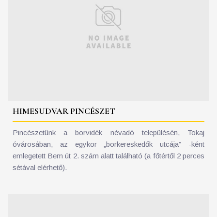
HIMESUDVAR PINCÉSZET
Pincészetünk a borvidék névadó településén, Tokaj
óvárosában, az egykor „borkereskedők utcája” -ként
emlegetett Bem út 2. szám alatt található (a főtértől 2 perces
sétával elérhető).