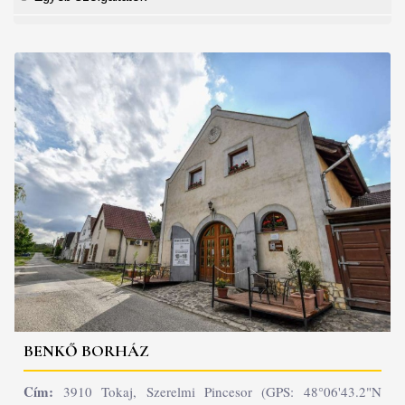
BENKŐ BORHÁZ
Cím:
3910 Tokaj, Szerelmi Pincesor (GPS: 48°06'43.2"N