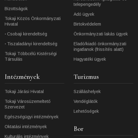
telepengedély
Bizottságok
Adó ügyek
Tokaji Közös Önkormányzati
Hivatal
Birtokvédelem
Csobaji kirendeltség
Önkormányzati lakás ügyek
Tiszaladányi kirendeltség
Eladó/kiadó önkormányzati
ingatlanok (frissítés alatt)
Tokaji Többcélú Kistérségi
Társulás
Hagyatéki ügyek
Intézmények
Turizmus
Tokaji Járási Hivatal
Szálláshelyek
Tokaji Városüzemeltető
Vendéglátók
Szervezet
Lehetőségek
Egészségügyi intézmények
Oktatási intézmények
Bor
Kulturális intézmények