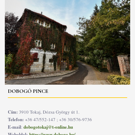
DOBOGÓ PINCE
Cím:
3910 Tokaj, Dózsa György út 1.
Telefon:
+36 47/552-147 ; +36 30/576-9736
E-mail
dobogotokaj@t-online.hu
:
Weboldal:
https://www.dobogo.hu/