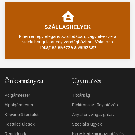
SZÁLLÁSHELYEK
Pihenjen egy elegáns szállodában, vagy élvezze a
vidéki hangulatot egy vendégházban. Válassza
Tokajt és élvezze a varázsát!
Önkormányzat
Ügyintézés
Polgármester
Titkárság
Alpolgármester
Elektronikus ügyintézés
Képviselő testület
Anyakönyvi igazgatás
Testületi ülések
Szociális ügyek
Rendeletek
Kereskedelmi igazgatás és