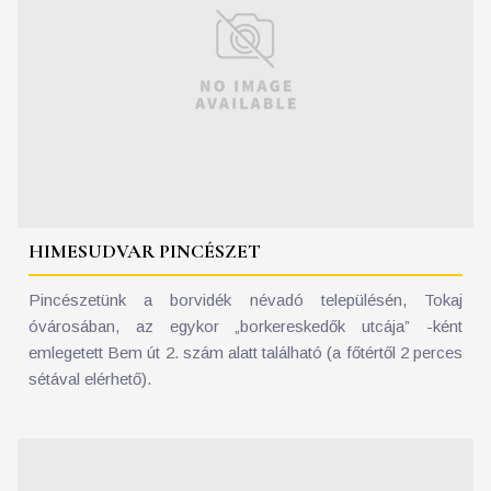
HIMESUDVAR PINCÉSZET
Pincészetünk a borvidék névadó településén, Tokaj
óvárosában, az egykor „borkereskedők utcája” -ként
emlegetett Bem út 2. szám alatt található (a főtértől 2 perces
sétával elérhető).