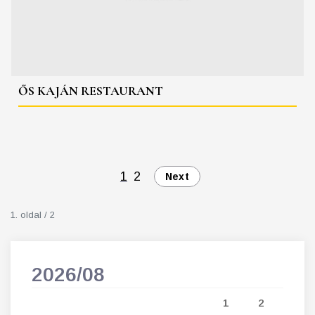
ŐS KAJÁN RESTAURANT
1
2
Next
1. oldal / 2
2026/08
202
5
1
2