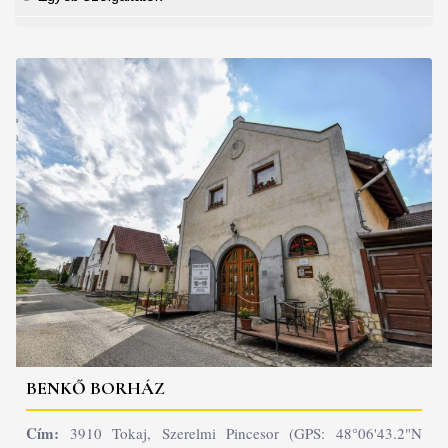
BENKŐ BORHÁZ
Cím:
3910 Tokaj, Szerelmi Pincesor (GPS: 48°06'43.2"N