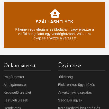
SZÁLLÁSHELYEK
Pihenjen egy elegáns szállodában, vagy élvezze a
vidéki hangulatot egy vendégházban. Válassza
Tokajt és élvezze a varázsát!
Önkormányzat
Ügyintézés
Polgármester
Titkárság
Alpolgármester
Elektronikus ügyintézés
Képviselő testület
Anyakönyvi igazgatás
Testületi ülések
Szociális ügyek
Rendeletek
Kereskedelmi igazgatás és