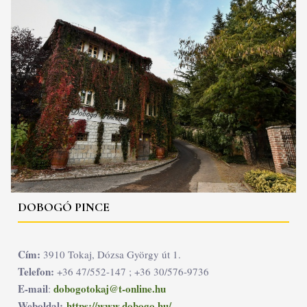
DOBOGÓ PINCE
Cím:
3910 Tokaj, Dózsa György út 1.
Telefon:
+36 47/552-147 ; +36 30/576-9736
E-mail
dobogotokaj@t-online.hu
:
Weboldal:
https://www.dobogo.hu/