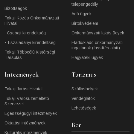
telepengedély
Bizottságok
Adó ügyek
Tokaji Közös Önkormányzati
Hivatal
Birtokvédelem
Csobaji kirendeltség
Önkormányzati lakás ügyek
Tiszaladányi kirendeltség
Eladó/kiadó önkormányzati
ingatlanok (frissítés alatt)
Tokaji Többcélú Kistérségi
Társulás
Hagyatéki ügyek
Intézmények
Turizmus
Tokaji Járási Hivatal
Szálláshelyek
Tokaji Városüzemeltető
Vendéglátók
Szervezet
Lehetőségek
Egészségügyi intézmények
Oktatási intézmények
Bor
Kulturális intézmények