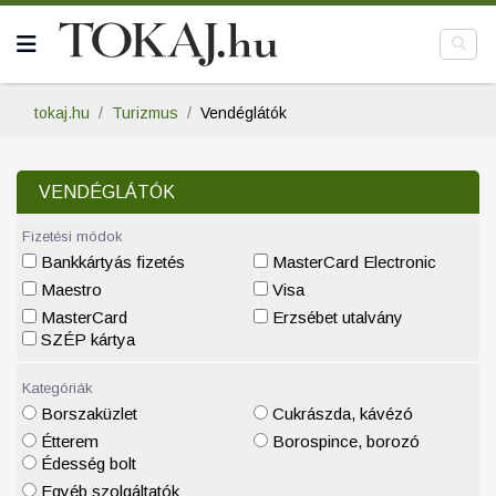
tokaj.hu
Turizmus
Vendéglátók
VENDÉGLÁTÓK
Fizetési módok
Bankkártyás fizetés
MasterCard Electronic
Maestro
Visa
MasterCard
Erzsébet utalvány
SZÉP kártya
Kategóriák
Borszaküzlet
Cukrászda, kávézó
Étterem
Borospince, borozó
Édesség bolt
Egyéb szolgáltatók