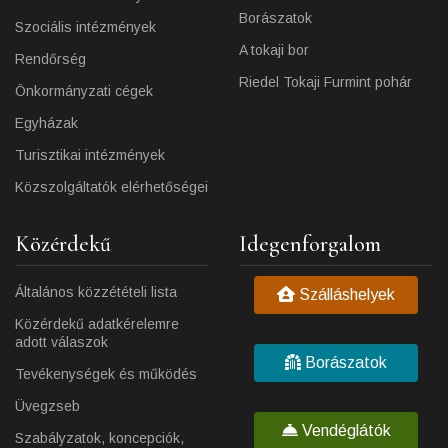
Borászatok
Szociális intézmények
A tokaji bor
Rendőrség
Riedel Tokaji Furmint pohár
Önkormányzati cégek
Egyházak
Turisztikai intézmények
Közszolgáltatók elérhetőségei
Közérdekű
Idegenforgalom
Általános közzétételi lista
Szálláshelyek
Közérdekű adatkérelemre
adott válaszok
Borászatok
Tevékenységek és működés
Üvegzseb
Vendéglátók
Szabályzatok, koncepciók,