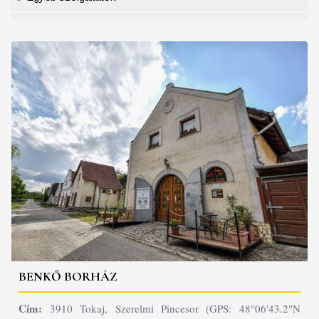
BENKŐ BORHÁZ
Cím:
3910 Tokaj, Szerelmi Pincesor (GPS: 48°06'43.2"N