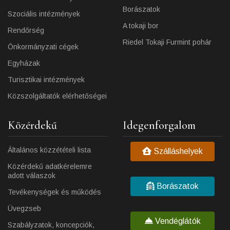
Borászatok
Szociális intézmények
A tokaji bor
Rendőrség
Riedel Tokaji Furmint pohár
Önkormányzati cégek
Egyházak
Turisztikai intézmények
Közszolgáltatók elérhetőségei
Közérdekű
Idegenforgalom
Általános közzétételi lista
Szálláshelyek
Közérdekű adatkérelemre
adott válaszok
Borászatok
Tevékenységek és működés
Üvegzseb
Vendéglátók
Szabályzatok, koncepciók,