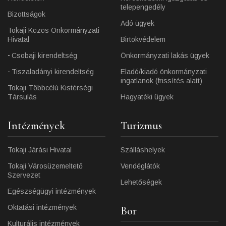
telepengedély
Bizottságok
Adó ügyek
Tokaji Közös Önkormányzati
Hivatal
Birtokvédelem
Csobaji kirendeltség
Önkormányzati lakás ügyek
Tiszaladányi kirendeltség
Eladó/kiadó önkormányzati
ingatlanok (frissítés alatt)
Tokaji Többcélú Kistérségi
Társulás
Hagyatéki ügyek
Intézmények
Turizmus
Tokaji Járási Hivatal
Szálláshelyek
Tokaji Városüzemeltető
Vendéglátók
Szervezet
Lehetőségek
Egészségügyi intézmények
Oktatási intézmények
Bor
Kulturális intézmények