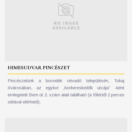
HIMESUDVAR PINCÉSZET
Pincészetünk a borvidék névadó településén, Tokaj
óvárosában, az egykor „borkereskedők utcája” -ként
emlegetett Bem út 2. szám alatt található (a főtértől 2 perces
sétával elérhető).