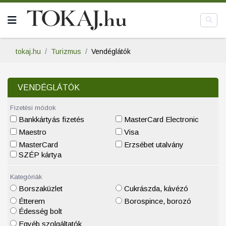
tokaj.hu
Turizmus
Vendéglátók
VENDÉGLÁTÓK
Fizetési módok
Bankkártyás fizetés
MasterCard Electronic
Maestro
Visa
MasterCard
Erzsébet utalvány
SZÉP kártya
Kategóriák
Borszaküzlet
Cukrászda, kávézó
Étterem
Borospince, borozó
Édesség bolt
Egyéb szolgáltatók