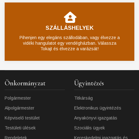
SZÁLLÁSHELYEK
Pihenjen egy elegáns szállodában, vagy élvezze a
vidéki hangulatot egy vendégházban. Válassza
Tokajt és élvezze a varázsát!
Önkormányzat
Ügyintézés
Polgármester
Titkárság
Alpolgármester
Elektronikus ügyintézés
Képviselő testület
Anyakönyvi igazgatás
Testületi ülések
Szociális ügyek
Rendeletek
Kereskedelmi igazgatás és