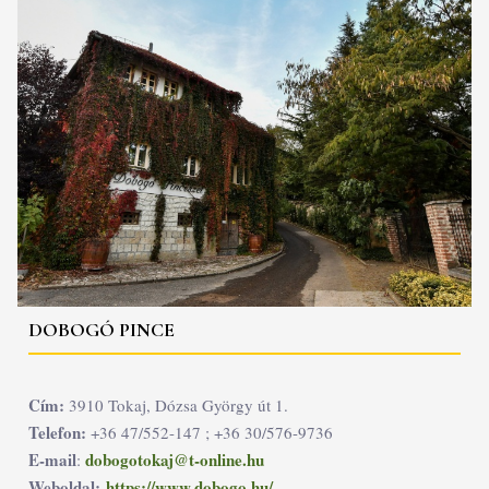
DOBOGÓ PINCE
Cím:
3910 Tokaj, Dózsa György út 1.
Telefon:
+36 47/552-147 ; +36 30/576-9736
E-mail
dobogotokaj@t-online.hu
:
Weboldal:
https://www.dobogo.hu/