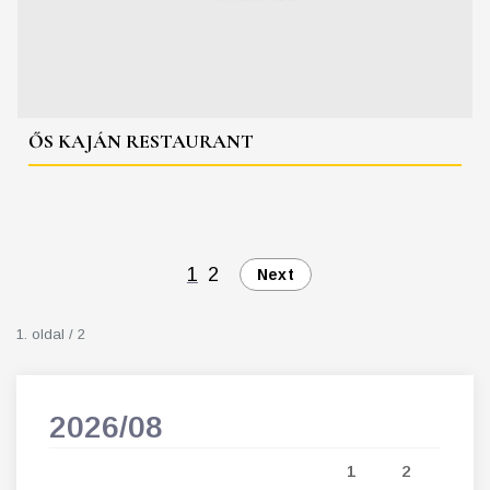
ŐS KAJÁN RESTAURANT
1
2
Next
1. oldal / 2
2026/08
202
5
1
2