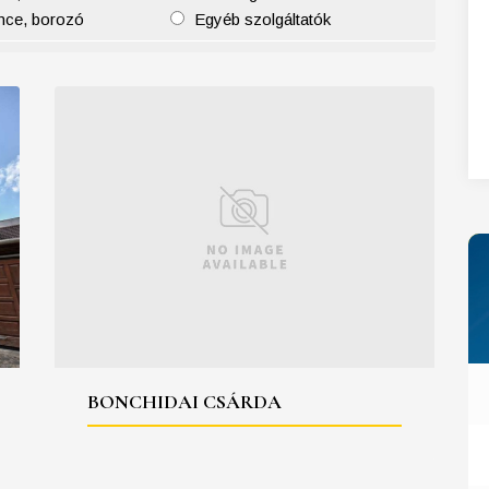
nce, borozó
Egyéb szolgáltatók
27
28
29
30
31
BONCHIDAI CSÁRDA