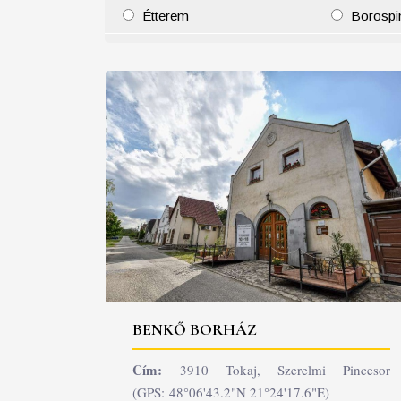
Étterem
Borospi
25
26
27
28
29
30
31
29
30
BENKŐ BORHÁZ
Cím:
3910 Tokaj, Szerelmi Pincesor
(GPS: 48°06'43.2"N 21°24'17.6"E)