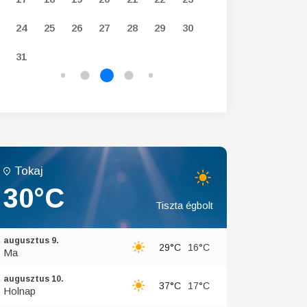
24
25
26
27
28
29
30
28
29
30
31
Tokaj
30°C
Tiszta égbolt
augusztus 9.
29°C
16°C
Ma
augusztus 10.
37°C
17°C
Holnap