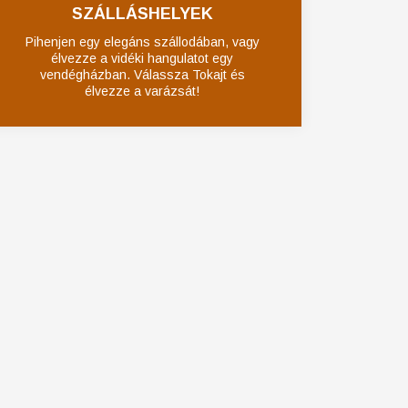
SZÁLLÁSHELYEK
Pihenjen egy elegáns szállodában, vagy
élvezze a vidéki hangulatot egy
vendégházban. Válassza Tokajt és
élvezze a varázsát!