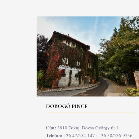
DOBOGÓ PINCE
Cím:
3910 Tokaj, Dózsa György út 1.
Telefon:
+36 47/552-147 ; +36 30/576-9736