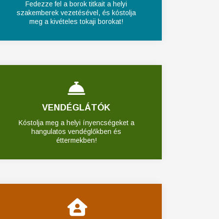
Fedezze fel a borok titkait a helyi
szakemberek vezetésével, és kóstolja
meg a kivételes tokaji borokat!
VENDÉGLÁTÓK
Kóstolja meg a helyi ínyencségeket a
hangulatos vendéglőkben és
éttermekben!