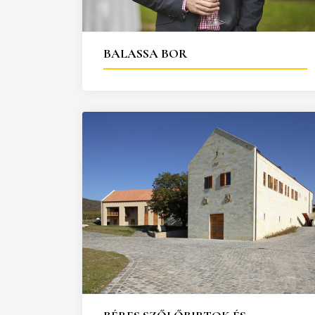
25
26
27
28
29
30
31
29
30
BALASSA BOR