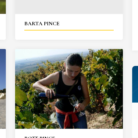
27
28
29
30
31
BARTA PINCE