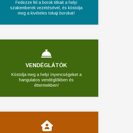
Fedezze fel a borok titkait a helyi
szakemberek vezetésével, és kóstolja
meg a kivételes tokaji borokat!
VENDÉGLÁTÓK
Kóstolja meg a helyi ínyencségeket a
hangulatos vendéglőkben és
éttermekben!