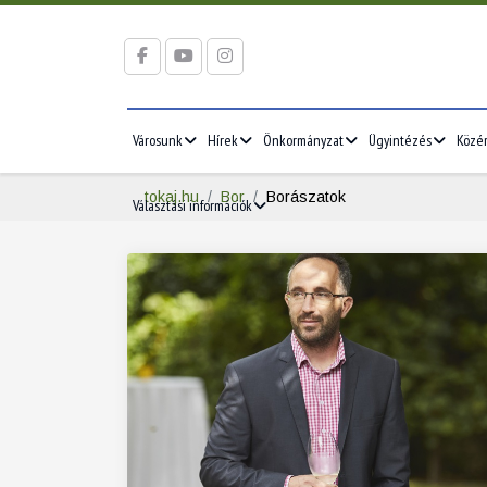
Városunk
Hírek
Önkormányzat
Ügyintézés
Közé
tokaj.hu
Bor
Borászatok
Választási információk
2026/05
2026/06
5
1
2
3
1
2
3
12
4
5
6
7
8
9
10
8
9
10
19
11
12
13
14
15
16
17
15
16
17
26
18
19
20
21
22
23
24
22
23
24