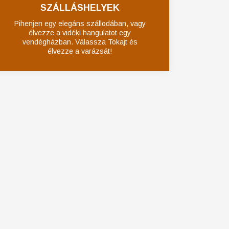
SZÁLLÁSHELYEK
Pihenjen egy elegáns szállodában, vagy
élvezze a vidéki hangulatot egy
vendégházban. Válassza Tokajt és
élvezze a varázsát!