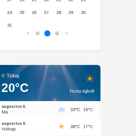
24
25
26
27
28
29
30
28
29
30
31
Tokaj
20°C
Tiszta égbolt
augusztus 8.
33°C
18°C
Ma
augusztus 9.
36°C
17°C
Holnap