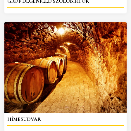
GRÓF DEGENFELD SZŐLŐBIRTOK
HÍMESUDVAR