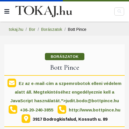
tokaj.hu
Bor
Borászatok
Bott Pince
BORÁSZATOK
Bott Pince
Ez az e-mail-cím a szpemrobotok elleni védelem
alatt áll. Megtekintéséhez engedélyeznie kell a
JavaScript használatát.">
judit.bodo@bottpince.hu
+36-20-240-3855
http://www.bottpince.hu
3917 Bodrogkisfalud, Kossuth u. 89