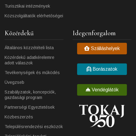
Turisztikai intézmények
Közszolgáltatók elérhetőségei
Közérdekű
Idegenforgalom
Általános közzétételi lista
Szálláshelyek
Közérdekű adatkérelemre
adott válaszok
Borászatok
Tevékenységek és működés
Üvegzseb
Vendéglátók
Szabályzatok, koncepciók,
gazdasági program
Partnerségi Egyeztetések
Közbeszerzés
Településrendezési eszközök