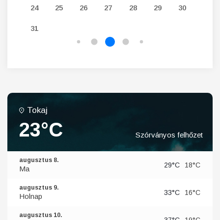
24
25
26
27
28
29
30
28
31
Tokaj
23°C
Szórványos felhőzet
augusztus 8.
29°C
18°C
Ma
augusztus 9.
33°C
16°C
Holnap
augusztus 10.
37°C
19°C