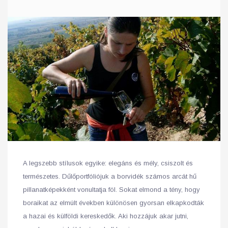
A legszebb stílusok egyike: elegáns és mély, csiszolt és
természetes. Dűlőportfóliójuk a borvidék számos arcát hű
pillanatképekként vonultatja föl. Sokat elmond a tény, hogy
boraikat az elmúlt években különösen gyorsan elkapkodták
a hazai és külföldi kereskedők. Aki hozzájuk akar jutni,