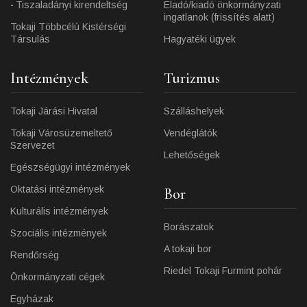
Tiszaladányi kirendeltség
Eladó/kiadó önkormányzati
ingatlanok (frissítés alatt)
Tokaji Többcélú Kistérségi
Társulás
Hagyatéki ügyek
Intézmények
Turizmus
Tokaji Járási Hivatal
Szálláshelyek
Tokaji Városüzemeltető
Vendéglátók
Szervezet
Lehetőségek
Egészségügyi intézmények
Oktatási intézmények
Bor
Kulturális intézmények
Borászatok
Szociális intézmények
A tokaji bor
Rendőrség
Riedel Tokaji Furmint pohár
Önkormányzati cégek
Egyházak