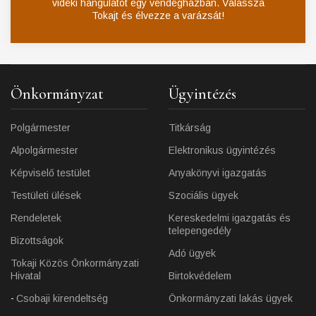
vidéki hangulatot egy vendégházban. Válassza
Tokajt és élvezze a varázsát!
Önkormányzat
Ügyintézés
Polgármester
Titkárság
Alpolgármester
Elektronikus ügyintézés
Képviselő testület
Anyakönyvi igazgatás
Testületi ülések
Szociális ügyek
Rendeletek
Kereskedelmi igazgatás és
telepengedély
Bizottságok
Adó ügyek
Tokaji Közös Önkormányzati
Hivatal
Birtokvédelem
Csobaji kirendeltség
Önkormányzati lakás ügyek