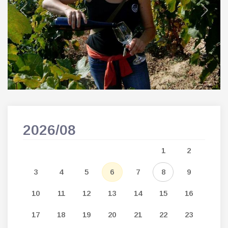
Previous
Next
2026/08
202
5
1
2
12
3
4
5
6
7
8
9
7
19
10
11
12
13
14
15
16
14
26
17
18
19
20
21
22
23
21