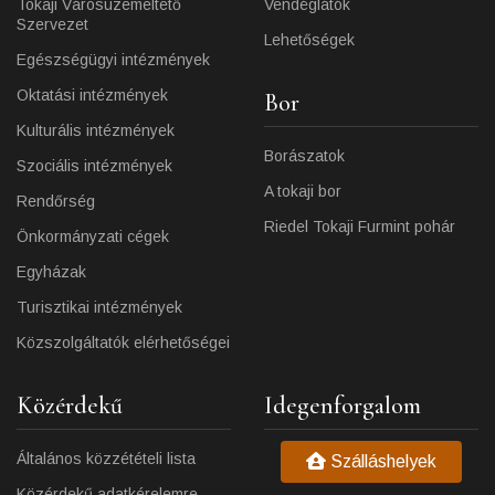
Tokaji Városüzemeltető
Vendéglátók
Szervezet
Lehetőségek
Egészségügyi intézmények
Oktatási intézmények
Bor
Kulturális intézmények
Borászatok
Szociális intézmények
A tokaji bor
Rendőrség
Riedel Tokaji Furmint pohár
Önkormányzati cégek
Egyházak
Turisztikai intézmények
Közszolgáltatók elérhetőségei
Közérdekű
Idegenforgalom
Általános közzétételi lista
Szálláshelyek
Közérdekű adatkérelemre