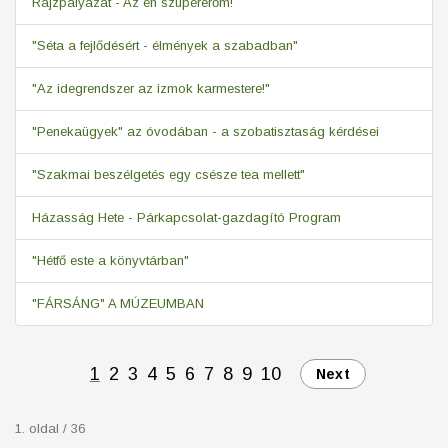
Rajzpályázat - Az én szupererőm!
"Séta a fejlődésért - élmények a szabadban"
"Az idegrendszer az izmok karmestere!"
"Penekaügyek" az óvodában - a szobatisztaság kérdései
"Szakmai beszélgetés egy csésze tea mellett"
Házasság Hete - Párkapcsolat-gazdagító Program
"Hétfő este a könyvtárban"
"FÁRSÁNG" A MÚZEUMBAN
1
2
3
4
5
6
7
8
9
10
Next
1. oldal / 36