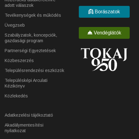
adott válaszok
Borászatok
Tevékenységek és működés
Üvegzseb
Vendéglátók
Szabályzatok, koncepciók,
gazdasági program
Partnerségi Egyeztetések
Közbeszerzés
Településrendezési eszközök
Településképi Arculati
Kézikönyv
Közlekedés
Adatkezelési tájékoztató
Akadálymentesítési
nyilatkozat