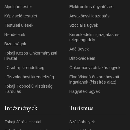
Alpolgármester
Elektronikus ügyintézés
Képviselő testület
Anyakönyvi igazgatás
Testületi ülések
Szociális ügyek
Rendeletek
Kereskedelmi igazgatás és
telepengedély
Bizottságok
Adó ügyek
Tokaji Közös Önkormányzati
Hivatal
Birtokvédelem
Csobaji kirendeltség
Önkormányzati lakás ügyek
Tiszaladányi kirendeltség
Eladó/kiadó önkormányzati
ingatlanok (frissítés alatt)
Tokaji Többcélú Kistérségi
Társulás
Hagyatéki ügyek
Intézmények
Turizmus
Tokaji Járási Hivatal
Szálláshelyek