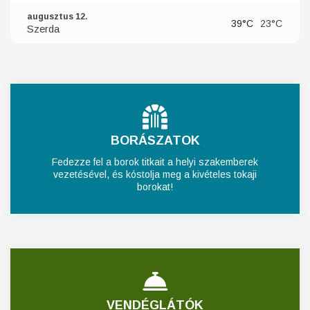
augusztus 12.
39°C
23°C
Szerda
BORÁSZATOK
Fedezze fel a borok titkait a helyi szakemberek
vezetésével, és kóstolja meg a kivételes tokaji
borokat!
VENDÉGLÁTÓK