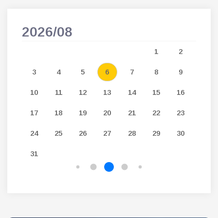
2026/08
202
5
1
2
12
3
4
5
6
7
8
9
7
19
10
11
12
13
14
15
16
14
26
17
18
19
20
21
22
23
21
24
25
26
27
28
29
30
28
31