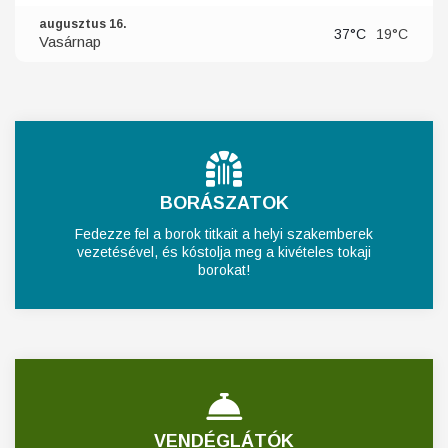
augusztus 16.
37°C
19°C
Vasárnap
BORÁSZATOK
Fedezze fel a borok titkait a helyi szakemberek
vezetésével, és kóstolja meg a kivételes tokaji
borokat!
VENDÉGLÁTÓK