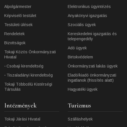
Alpolgármester
Elektronikus ügyintézés
Képviselő testület
Anyakönyvi igazgatás
Testületi ülések
Szociális ügyek
Rendeletek
Kereskedelmi igazgatás és
telepengedély
Bizottságok
Adó ügyek
Tokaji Közös Önkormányzati
Hivatal
Birtokvédelem
Csobaji kirendeltség
Önkormányzati lakás ügyek
Tiszaladányi kirendeltség
Eladó/kiadó önkormányzati
ingatlanok (frissítés alatt)
Tokaji Többcélú Kistérségi
Társulás
Hagyatéki ügyek
Intézmények
Turizmus
Tokaji Járási Hivatal
Szálláshelyek