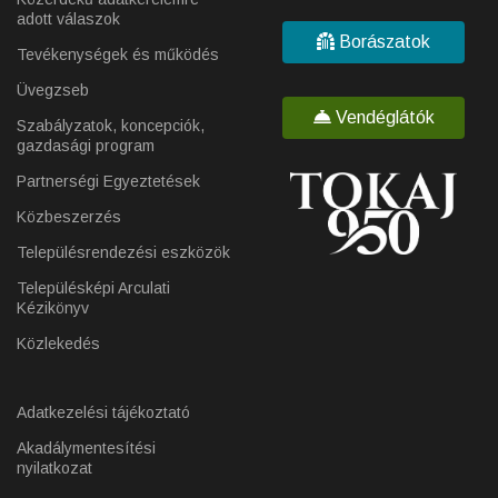
adott válaszok
Borászatok
Tevékenységek és működés
Üvegzseb
Vendéglátók
Szabályzatok, koncepciók,
gazdasági program
Partnerségi Egyeztetések
Közbeszerzés
Településrendezési eszközök
Településképi Arculati
Kézikönyv
Közlekedés
Adatkezelési tájékoztató
Akadálymentesítési
nyilatkozat