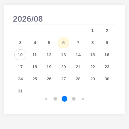
2026/08
202
5
1
2
12
3
4
5
6
7
8
9
7
19
10
11
12
13
14
15
16
14
26
17
18
19
20
21
22
23
21
24
25
26
27
28
29
30
28
31