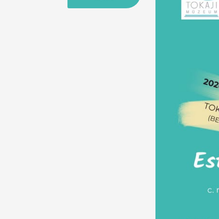
25
26
27
28
29
30
31
29
30