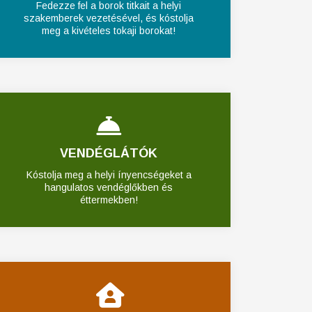
Fedezze fel a borok titkait a helyi
szakemberek vezetésével, és kóstolja
meg a kivételes tokaji borokat!
VENDÉGLÁTÓK
Kóstolja meg a helyi ínyencségeket a
hangulatos vendéglőkben és
éttermekben!