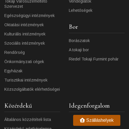
Tokaji Városüzemeltető
Vendéglátók
Szervezet
Lehetőségek
Egészségügyi intézmények
Oktatási intézmények
Bor
Kulturális intézmények
Borászatok
Szociális intézmények
A tokaji bor
Rendőrség
Riedel Tokaji Furmint pohár
Önkormányzati cégek
Egyházak
Turisztikai intézmények
Közszolgáltatók elérhetőségei
Közérdekű
Idegenforgalom
Általános közzétételi lista
Szálláshelyek
Közérdekű adatkérelemre