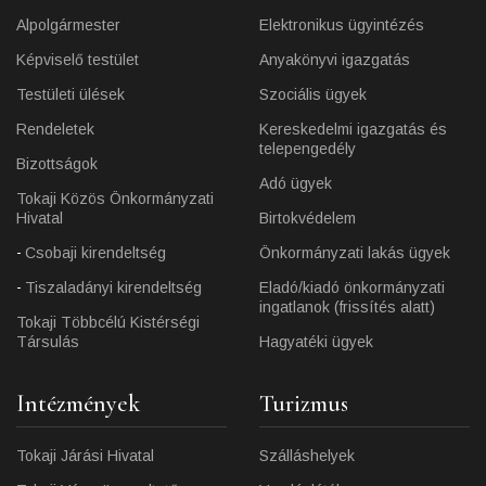
Alpolgármester
Elektronikus ügyintézés
Képviselő testület
Anyakönyvi igazgatás
Testületi ülések
Szociális ügyek
Rendeletek
Kereskedelmi igazgatás és
telepengedély
Bizottságok
Adó ügyek
Tokaji Közös Önkormányzati
Hivatal
Birtokvédelem
Csobaji kirendeltség
Önkormányzati lakás ügyek
Tiszaladányi kirendeltség
Eladó/kiadó önkormányzati
ingatlanok (frissítés alatt)
Tokaji Többcélú Kistérségi
Társulás
Hagyatéki ügyek
Intézmények
Turizmus
Tokaji Járási Hivatal
Szálláshelyek