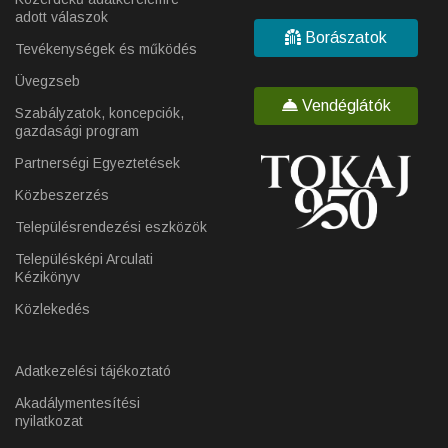
adott válaszok
Borászatok
Tevékenységek és működés
Üvegzseb
Vendéglátók
Szabályzatok, koncepciók,
gazdasági program
Partnerségi Egyeztetések
Közbeszerzés
Településrendezési eszközök
Településképi Arculati
Kézikönyv
Közlekedés
Adatkezelési tájékoztató
Akadálymentesítési
nyilatkozat