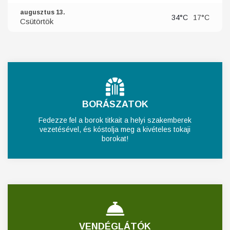
augusztus 13.
34°C
17°C
Csütörtök
BORÁSZATOK
Fedezze fel a borok titkait a helyi szakemberek
vezetésével, és kóstolja meg a kivételes tokaji
borokat!
VENDÉGLÁTÓK