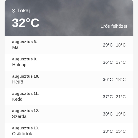
Tokaj
32°C
Erős felhőzet
augusztus 8.
29°C
18°C
Ma
augusztus 9.
36°C
17°C
Holnap
augusztus 10.
36°C
18°C
Hétfő
augusztus 11.
37°C
21°C
Kedd
augusztus 12.
30°C
19°C
Szerda
augusztus 13.
33°C
15°C
Csütörtök