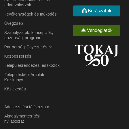
adott válaszok
Borászatok
Tevékenységek és működés
Üvegzseb
Vendéglátók
Szabályzatok, koncepciók,
gazdasági program
Partnerségi Egyeztetések
Közbeszerzés
Településrendezési eszközök
Településképi Arculati
Kézikönyv
Közlekedés
Adatkezelési tájékoztató
Akadálymentesítési
nyilatkozat