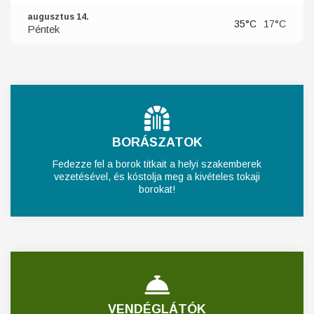
augusztus 14.
35°C
17°C
Péntek
BORÁSZATOK
Fedezze fel a borok titkait a helyi szakemberek
vezetésével, és kóstolja meg a kivételes tokaji
borokat!
VENDÉGLÁTÓK