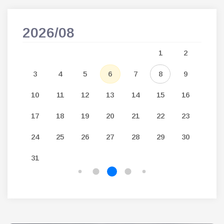
2026/08
202
5
1
2
12
3
4
5
6
7
8
9
7
19
10
11
12
13
14
15
16
14
26
17
18
19
20
21
22
23
21
24
25
26
27
28
29
30
28
31