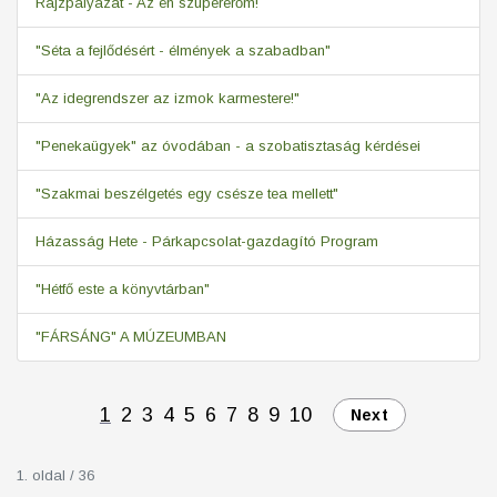
Rajzpályázat - Az én szupererőm!
"Séta a fejlődésért - élmények a szabadban"
"Az idegrendszer az izmok karmestere!"
"Penekaügyek" az óvodában - a szobatisztaság kérdései
"Szakmai beszélgetés egy csésze tea mellett"
Házasság Hete - Párkapcsolat-gazdagító Program
"Hétfő este a könyvtárban"
"FÁRSÁNG" A MÚZEUMBAN
1
2
3
4
5
6
7
8
9
10
Next
1. oldal / 36