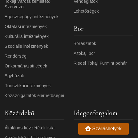
Tokaji Városüzemeltető
Vendéglátók
Szervezet
Lehetőségek
Egészségügyi intézmények
Oktatási intézmények
Bor
Kulturális intézmények
Borászatok
Szociális intézmények
A tokaji bor
Rendőrség
Riedel Tokaji Furmint pohár
Önkormányzati cégek
Egyházak
Turisztikai intézmények
Közszolgáltatók elérhetőségei
Közérdekű
Idegenforgalom
Általános közzétételi lista
Szálláshelyek
Közérdekű adatkérelemre