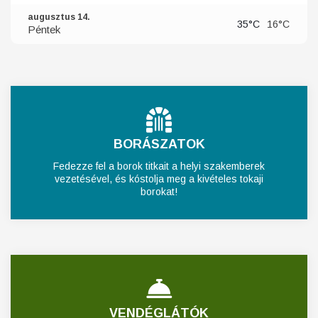
augusztus 14.
35°C
16°C
Péntek
BORÁSZATOK
Fedezze fel a borok titkait a helyi szakemberek
vezetésével, és kóstolja meg a kivételes tokaji
borokat!
VENDÉGLÁTÓK