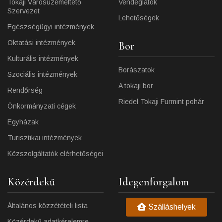
Tokaji Városüzemeltető
Vendéglátók
Szervezet
Lehetőségek
Egészségügyi intézmények
Oktatási intézmények
Bor
Kulturális intézmények
Borászatok
Szociális intézmények
A tokaji bor
Rendőrség
Riedel Tokaji Furmint pohár
Önkormányzati cégek
Egyházak
Turisztikai intézmények
Közszolgáltatók elérhetőségei
Közérdekű
Idegenforgalom
Általános közzétételi lista
Szálláshelyek
Közérdekű adatkérelemre