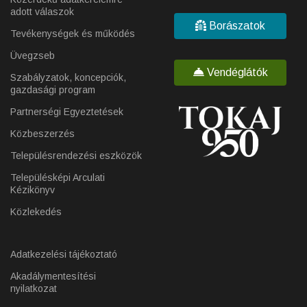
adott válaszok
Borászatok
Tevékenységek és működés
Üvegzseb
Vendéglátók
Szabályzatok, koncepciók,
gazdasági program
Partnerségi Egyeztetések
Közbeszerzés
Településrendezési eszközök
Településképi Arculati
Kézikönyv
Közlekedés
Adatkezelési tájékoztató
Akadálymentesítési
nyilatkozat