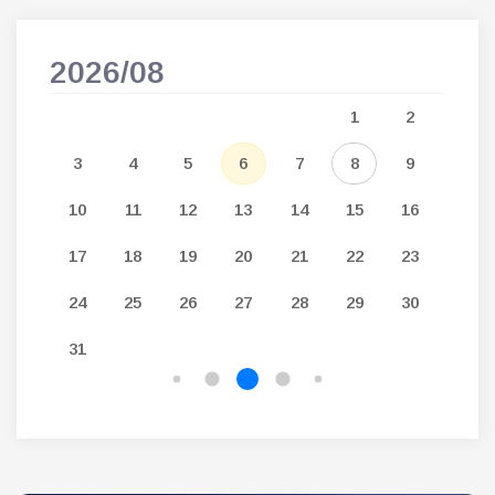
2026/08
202
5
1
2
12
3
4
5
6
7
8
9
7
19
10
11
12
13
14
15
16
14
26
17
18
19
20
21
22
23
21
24
25
26
27
28
29
30
28
31