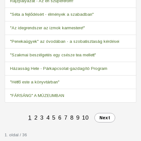
Rajzpályázat - Az én szupererőm!
"Séta a fejlődésért - élmények a szabadban"
"Az idegrendszer az izmok karmestere!"
"Penekaügyek" az óvodában - a szobatisztaság kérdései
"Szakmai beszélgetés egy csésze tea mellett"
Házasság Hete - Párkapcsolat-gazdagító Program
"Hétfő este a könyvtárban"
"FÁRSÁNG" A MÚZEUMBAN
1
2
3
4
5
6
7
8
9
10
Next
1. oldal / 36