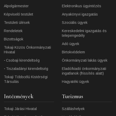
Alpolgármester
Elektronikus ügyintézés
Képviselő testület
Anyakönyvi igazgatás
Testületi ülések
Szociális ügyek
Rendeletek
Kereskedelmi igazgatás és
telepengedély
Bizottságok
Adó ügyek
Tokaji Közös Önkormányzati
Hivatal
Birtokvédelem
Csobaji kirendeltség
Önkormányzati lakás ügyek
Tiszaladányi kirendeltség
Eladó/kiadó önkormányzati
ingatlanok (frissítés alatt)
Tokaji Többcélú Kistérségi
Társulás
Hagyatéki ügyek
Intézmények
Turizmus
Tokaji Járási Hivatal
Szálláshelyek