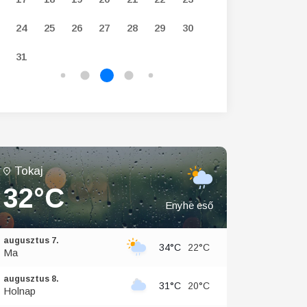
24
25
26
27
28
29
30
28
29
30
31
Tokaj
32°C
Enyhe eső
augusztus 7.
34°C
22°C
Ma
augusztus 8.
31°C
20°C
Holnap