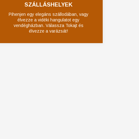
SZÁLLÁSHELYEK
Pihenjen egy elegáns szállodában, vagy
élvezze a vidéki hangulatot egy
vendégházban. Válassza Tokajt és
élvezze a varázsát!