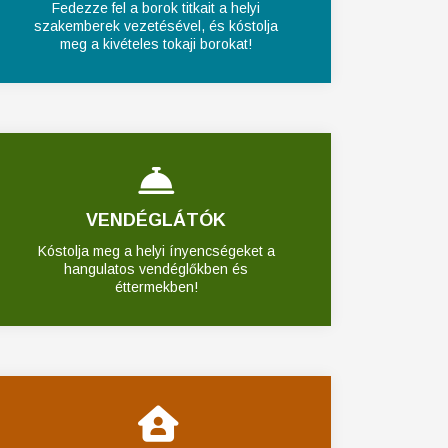
Fedezze fel a borok titkait a helyi
szakemberek vezetésével, és kóstolja
meg a kivételes tokaji borokat!
VENDÉGLÁTÓK
Kóstolja meg a helyi ínyencségeket a
hangulatos vendéglőkben és
éttermekben!