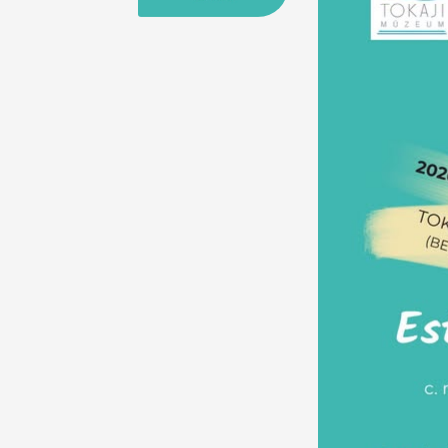
25
26
27
28
29
30
31
29
30