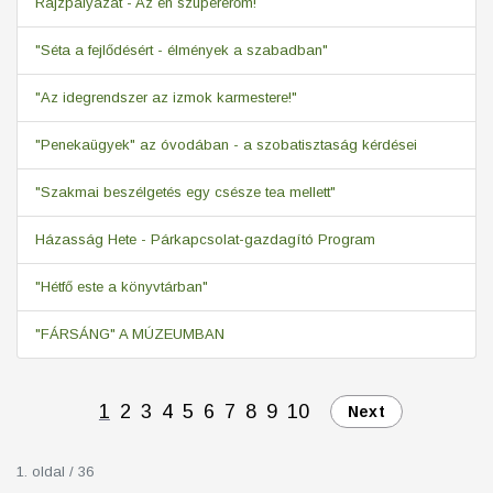
Rajzpályázat - Az én szupererőm!
"Séta a fejlődésért - élmények a szabadban"
"Az idegrendszer az izmok karmestere!"
"Penekaügyek" az óvodában - a szobatisztaság kérdései
"Szakmai beszélgetés egy csésze tea mellett"
Házasság Hete - Párkapcsolat-gazdagító Program
"Hétfő este a könyvtárban"
"FÁRSÁNG" A MÚZEUMBAN
1
2
3
4
5
6
7
8
9
10
Next
1. oldal / 36