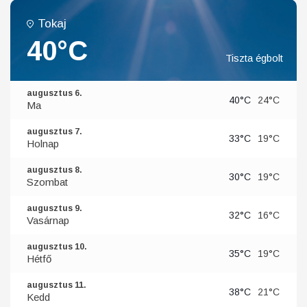
Tokaj
40°C
Tiszta égbolt
augusztus 6.
40°C
24°C
Ma
augusztus 7.
33°C
19°C
Holnap
augusztus 8.
30°C
19°C
Szombat
augusztus 9.
32°C
16°C
Vasárnap
augusztus 10.
35°C
19°C
Hétfő
augusztus 11.
38°C
21°C
Kedd