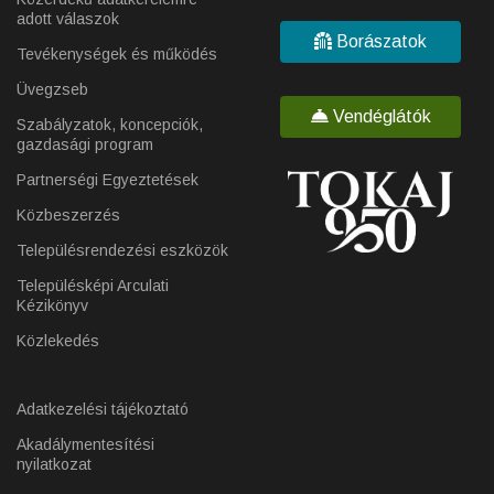
adott válaszok
Borászatok
Tevékenységek és működés
Üvegzseb
Vendéglátók
Szabályzatok, koncepciók,
gazdasági program
Partnerségi Egyeztetések
Közbeszerzés
Településrendezési eszközök
Településképi Arculati
Kézikönyv
Közlekedés
Adatkezelési tájékoztató
Akadálymentesítési
nyilatkozat