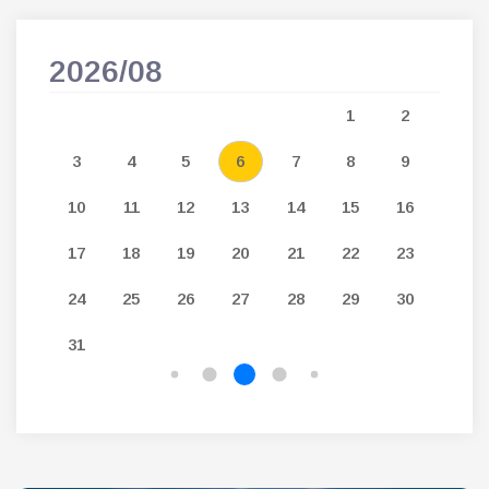
2026/08
202
5
1
2
12
3
4
5
6
7
8
9
7
19
10
11
12
13
14
15
16
14
26
17
18
19
20
21
22
23
21
24
25
26
27
28
29
30
28
31