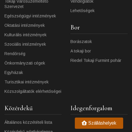
Tokaji Városüzemeltető
Vendéglátók
Szervezet
Lehetőségek
Egészségügyi intézmények
Oktatási intézmények
Bor
Kulturális intézmények
Borászatok
Szociális intézmények
A tokaji bor
Rendőrség
Riedel Tokaji Furmint pohár
Önkormányzati cégek
Egyházak
Turisztikai intézmények
Közszolgáltatók elérhetőségei
Közérdekű
Idegenforgalom
Általános közzétételi lista
Szálláshelyek
Közérdekű adatkérelemre