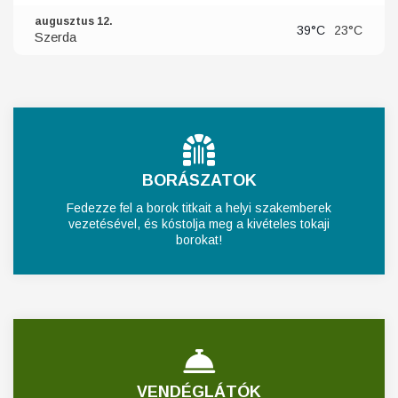
augusztus 12.
39°C
23°C
Szerda
BORÁSZATOK
Fedezze fel a borok titkait a helyi szakemberek
vezetésével, és kóstolja meg a kivételes tokaji
borokat!
VENDÉGLÁTÓK