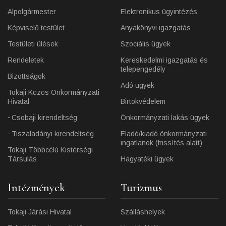
Alpolgármester
Elektronikus ügyintézés
Képviselő testület
Anyakönyvi igazgatás
Testületi ülések
Szociális ügyek
Rendeletek
Kereskedelmi igazgatás és
telepengedély
Bizottságok
Adó ügyek
Tokaji Közös Önkormányzati
Hivatal
Birtokvédelem
Csobaji kirendeltség
Önkormányzati lakás ügyek
Tiszaladányi kirendeltség
Eladó/kiadó önkormányzati
ingatlanok (frissítés alatt)
Tokaji Többcélú Kistérségi
Társulás
Hagyatéki ügyek
Intézmények
Turizmus
Tokaji Járási Hivatal
Szálláshelyek