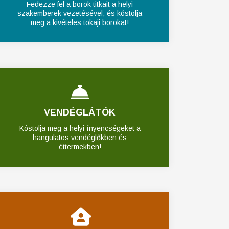
Fedezze fel a borok titkait a helyi
szakemberek vezetésével, és kóstolja
meg a kivételes tokaji borokat!
VENDÉGLÁTÓK
Kóstolja meg a helyi ínyencségeket a
hangulatos vendéglőkben és
éttermekben!