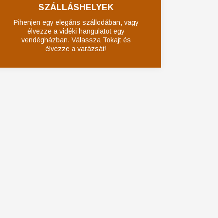
SZÁLLÁSHELYEK
Pihenjen egy elegáns szállodában, vagy
élvezze a vidéki hangulatot egy
vendégházban. Válassza Tokajt és
élvezze a varázsát!