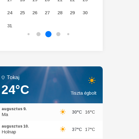
24
25
26
27
28
29
30
28
29
30
31
Tokaj
24°C
Tiszta égbolt
augusztus 9.
30°C
16°C
Ma
augusztus 10.
37°C
17°C
Holnap