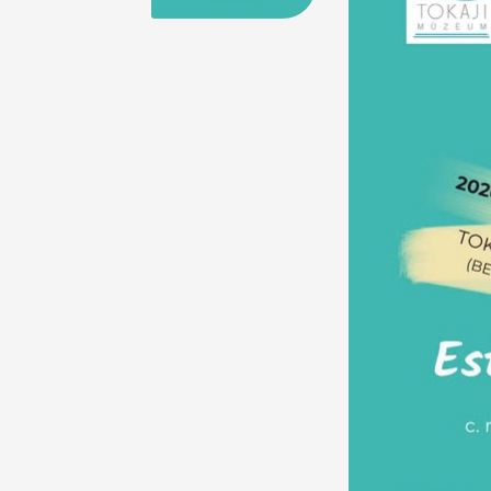
25
26
27
28
29
30
31
29
30