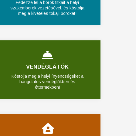
Fedezze fel a borok titkait a helyi
szakemberek vezetésével, és kóstolja
meg a kivételes tokaji borokat!
VENDÉGLÁTÓK
Kóstolja meg a helyi ínyencségeket a
hangulatos vendéglőkben és
éttermekben!