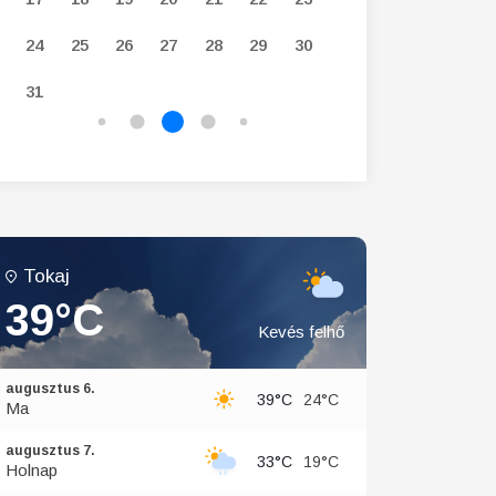
24
25
26
27
28
29
30
28
29
30
31
Tokaj
39°C
Kevés felhő
augusztus 6.
39°C
24°C
Ma
augusztus 7.
33°C
19°C
Holnap