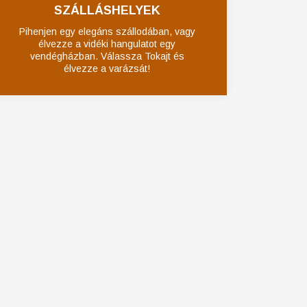
SZÁLLÁSHELYEK
Pihenjen egy elegáns szállodában, vagy
élvezze a vidéki hangulatot egy
vendégházban. Válassza Tokajt és
élvezze a varázsát!