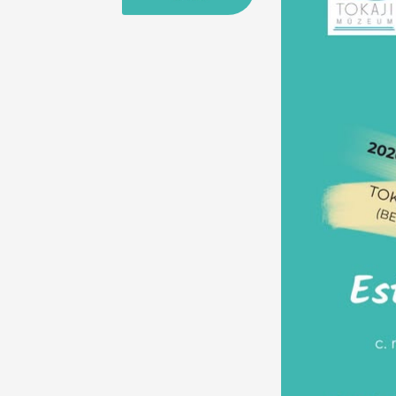
25
26
27
28
29
30
31
29
30