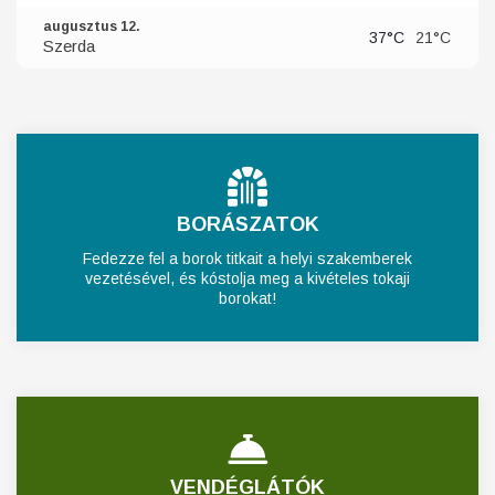
augusztus 12.
37°C
21°C
Szerda
BORÁSZATOK
Fedezze fel a borok titkait a helyi szakemberek
vezetésével, és kóstolja meg a kivételes tokaji
borokat!
VENDÉGLÁTÓK