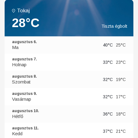
Tokaj
28°C
Tiszta égbolt
augusztus 6.
40°C
25°C
Ma
augusztus 7.
33°C
23°C
Holnap
augusztus 8.
32°C
19°C
Szombat
augusztus 9.
32°C
17°C
Vasárnap
augusztus 10.
36°C
18°C
Hétfő
augusztus 11.
37°C
21°C
Kedd