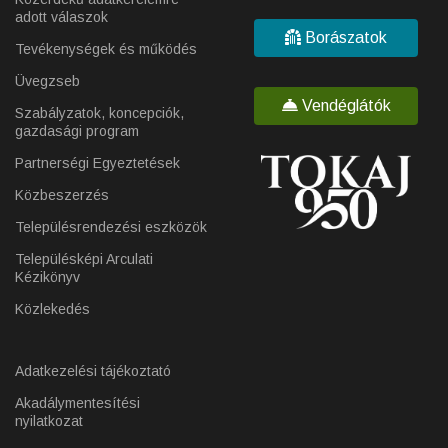
adott válaszok
Borászatok
Tevékenységek és működés
Üvegzseb
Vendéglátók
Szabályzatok, koncepciók,
gazdasági program
Partnerségi Egyeztetések
Közbeszerzés
Településrendezési eszközök
Településképi Arculati
Kézikönyv
Közlekedés
Adatkezelési tájékoztató
Akadálymentesítési
nyilatkozat