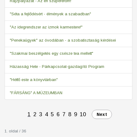
Rajzpályázat - Az én szupererőm!
"Séta a fejlődésért - élmények a szabadban"
"Az idegrendszer az izmok karmestere!"
"Penekaügyek" az óvodában - a szobatisztaság kérdései
"Szakmai beszélgetés egy csésze tea mellett"
Házasság Hete - Párkapcsolat-gazdagító Program
"Hétfő este a könyvtárban"
"FÁRSÁNG" A MÚZEUMBAN
1
2
3
4
5
6
7
8
9
10
Next
1. oldal / 36