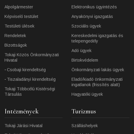
Alpolgármester
Elektronikus ügyintézés
Képviselő testület
Anyakönyvi igazgatás
Testületi ülések
Szociális ügyek
Rendeletek
Kereskedelmi igazgatás és
telepengedély
Bizottságok
Adó ügyek
Tokaji Közös Önkormányzati
Hivatal
Birtokvédelem
Csobaji kirendeltség
Önkormányzati lakás ügyek
Tiszaladányi kirendeltség
Eladó/kiadó önkormányzati
ingatlanok (frissítés alatt)
Tokaji Többcélú Kistérségi
Társulás
Hagyatéki ügyek
Intézmények
Turizmus
Tokaji Járási Hivatal
Szálláshelyek