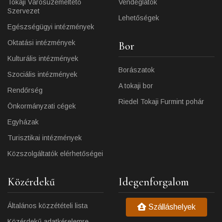
Tokaji Városüzemeltető
Vendéglátók
Szervezet
Lehetőségek
Egészségügyi intézmények
Oktatási intézmények
Bor
Kulturális intézmények
Borászatok
Szociális intézmények
A tokaji bor
Rendőrség
Riedel Tokaji Furmint pohár
Önkormányzati cégek
Egyházak
Turisztikai intézmények
Közszolgáltatók elérhetőségei
Közérdekű
Idegenforgalom
Általános közzétételi lista
Szálláshelyek
Közérdekű adatkérelemre