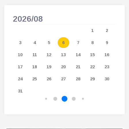
2026/08
202
5
1
2
12
3
4
5
6
7
8
9
7
19
10
11
12
13
14
15
16
14
26
17
18
19
20
21
22
23
21
24
25
26
27
28
29
30
28
31