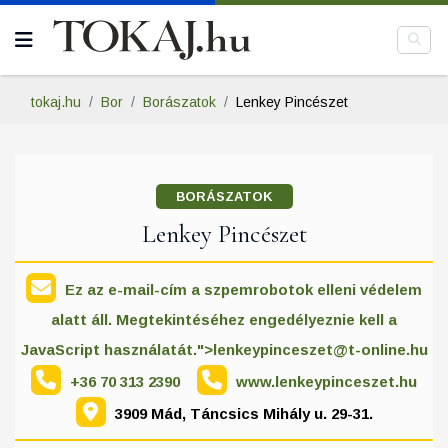
tokaj.hu
Bor
Borászatok
Lenkey Pincészet
BORÁSZATOK
Lenkey Pincészet
Ez az e-mail-cím a szpemrobotok elleni védelem
alatt áll. Megtekintéséhez engedélyeznie kell a
JavaScript használatát.">
lenkeypinceszet@t-online.hu
+36 70 313 2390
www.lenkeypinceszet.hu
3909 Mád, Táncsics Mihály u. 29-31.