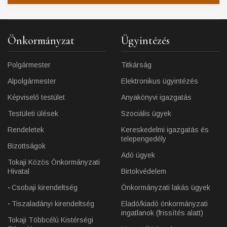
Önkormányzat
Ügyintézés
Polgármester
Titkárság
Alpolgármester
Elektronikus ügyintézés
Képviselő testület
Anyakönyvi igazgatás
Testületi ülések
Szociális ügyek
Rendeletek
Kereskedelmi igazgatás és
telepengedély
Bizottságok
Adó ügyek
Tokaji Közös Önkormányzati
Hivatal
Birtokvédelem
Csobaji kirendeltség
Önkormányzati lakás ügyek
Tiszaladányi kirendeltség
Eladó/kiadó önkormányzati
ingatlanok (frissítés alatt)
Tokaji Többcélú Kistérségi