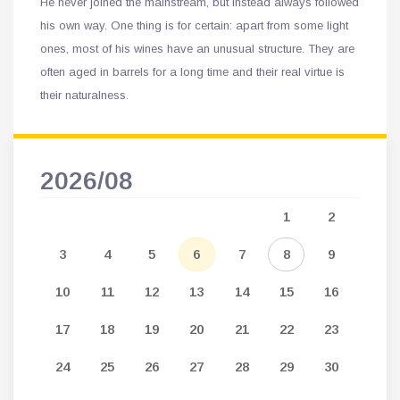
He never joined the mainstream, but instead always followed
his own way. One thing is for certain: apart from some light
ones, most of his wines have an unusual structure. They are
often aged in barrels for a long time and their real virtue is
their naturalness.
2026/08
202
5
1
2
12
3
4
5
6
7
8
9
7
19
10
11
12
13
14
15
16
14
26
17
18
19
20
21
22
23
21
24
25
26
27
28
29
30
28