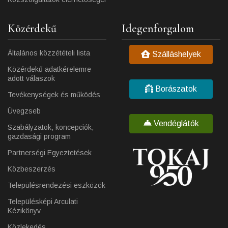
Közérdekű
Idegenforgalom
Általános közzétételi lista
Szálláshelyek
Közérdekű adatkérelemre
adott válaszok
Borászatok
Tevékenységek és működés
Üvegzseb
Vendéglátók
Szabályzatok, koncepciók,
gazdasági program
Partnerségi Egyeztetések
Közbeszerzés
Településrendezési eszközök
Településképi Arculati
Kézikönyv
Közlekedés