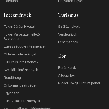
Társulás
Hagyatéki ügyek
Intézmények
Turizmus
Tokaji Járási Hivatal
Szálláshelyek
Tokaji Városüzemeltető
Vendéglátók
Szervezet
Lehetőségek
Egészségügyi intézmények
Oktatási intézmények
Bor
Kulturális intézmények
Borászatok
Szociális intézmények
A tokaji bor
Rendőrség
Riedel Tokaji Furmint pohár
Önkormányzati cégek
Egyházak
Turisztikai intézmények
Közszolgáltatók elérhetőségei