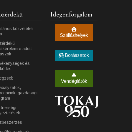
özérdekű
Idegenforgalom
alános közzétételi
ta
Szálláshelyek
zérdekű
atkérelemre adott
laszok
Borászatok
vékenységek és
ködés
egzseb
Vendéglátók
abályzatok,
ncepciók, gazdasági
ogram
rtnerségi
yeztetések
zbeszerzés
lepülésrendezési