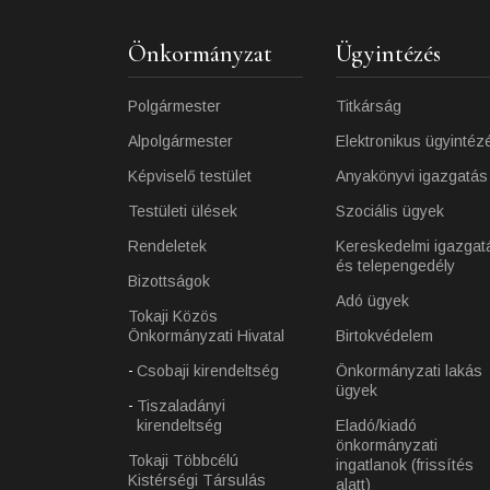
Önkormányzat
Ügyintézés
Polgármester
Titkárság
Alpolgármester
Elektronikus ügyintéz
Képviselő testület
Anyakönyvi igazgatás
Testületi ülések
Szociális ügyek
Rendeletek
Kereskedelmi igazgat
és telepengedély
Bizottságok
Adó ügyek
Tokaji Közös
Önkormányzati Hivatal
Birtokvédelem
Csobaji kirendeltség
Önkormányzati lakás
ügyek
Tiszaladányi
kirendeltség
Eladó/kiadó
önkormányzati
Tokaji Többcélú
ingatlanok (frissítés
Kistérségi Társulás
alatt)