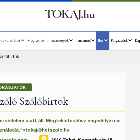
rdekű adatok
Programok
Intézmények
Turizmus
Bor
Pályázatok
Ka
zőlőbirtok
ORÁSZATOK
zőlő Szőlőbirtok
ni védelem alatt áll. Megtekintéséhez engedélyeznie
sználatát.">
tokaj@hetszolo.hu
etszolo.com
3910 Tokaj, Kossuth tér 15.