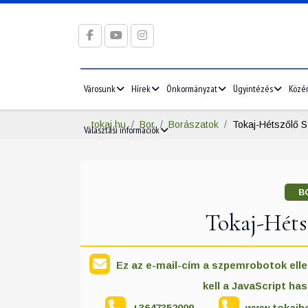
Városunk
Hírek
Önkormányzat
Ügyintézés
Közé
tokaj.hu
Bor
Borászatok
Tokaj-Hétszőlő S
Választási információk
B
Tokaj-Héts
Ez az e-mail-cím a szpemrobotok elle
kell a JavaScript ha
+3647352009
www.tokajh