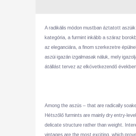
A radikális módon mustban áztatott aszúik
kategória, a furmint inkább a száraz boro
az eleganciára, a finom szerkezetre épül
aszúi igazán izgalmasak náluk, mely igazolj
átállást tervez az elkövetkezendő években
Among the aszús – that are radically soake
Hétszőlő furmints are mainly dry entry-leve
delicate structure rather than weight. Inte
vintages are the most exciting, which prove