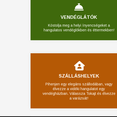
VENDÉGLÁTÓK
Kóstolja meg a helyi ínyencségeket a
hangulatos vendéglőkben és éttermekben!
SZÁLLÁSHELYEK
Pihenjen egy elegáns szállodában, vagy
élvezze a vidéki hangulatot egy
vendégházban. Válassza Tokajt és élvezze
a varázsát!