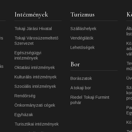
Intézmények
Turizmus
K
Tokaji Járási Hivatal
Szálláshelyek
Ált
lis
és
Tokaji Városüzemeltető
Vendéglátók
Szervezet
Kö
Lehetőségek
ad
Egészségügyi
vá
intézmények
Bor
Te
ás
Oktatási intézmények
mű
Kulturális intézmények
Üv
Borászatok
Szociális intézmények
Sz
A tokaji bor
ko
Rendőrség
Riedel Tokaji Furmint
pr
pohár
Önkormányzati cégek
Pa
Eg
Egyházak
Kö
Turisztikai intézmények
Te