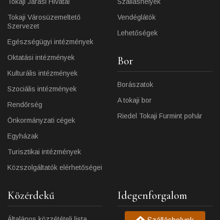
Tokaji Járási Hivatal
Szálláshelyek
Tokaji Városüzemeltető
Vendéglátók
Szervezet
Lehetőségek
Egészségügyi intézmények
Oktatási intézmények
Bor
Kulturális intézmények
Borászatok
Szociális intézmények
A tokaji bor
Rendőrség
Riedel Tokaji Furmint pohár
Önkormányzati cégek
Egyházak
Turisztikai intézmények
Közszolgáltatók elérhetőségei
Közérdekű
Idegenforgalom
Általános közzétételi lista