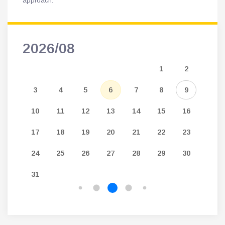
approach.
2026/08
202
5
1
2
12
3
4
5
6
7
8
9
7
19
10
11
12
13
14
15
16
14
26
17
18
19
20
21
22
23
21
24
25
26
27
28
29
30
28
31