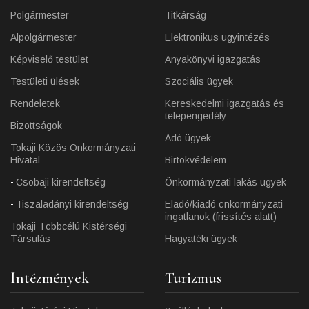
Polgármester
Titkárság
Alpolgármester
Elektronikus ügyintézés
Képviselő testület
Anyakönyvi igazgatás
Testületi ülések
Szociális ügyek
Rendeletek
Kereskedelmi igazgatás és
telepengedély
Bizottságok
Adó ügyek
Tokaji Közös Önkormányzati
Hivatal
Birtokvédelem
Csobaji kirendeltség
Önkormányzati lakás ügyek
Tiszaladányi kirendeltség
Eladó/kiadó önkormányzati
ingatlanok (frissítés alatt)
Tokaji Többcélú Kistérségi
Társulás
Hagyatéki ügyek
Intézmények
Turizmus