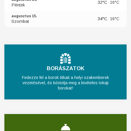
32°C
16°C
Péntek
augusztus 15.
34°C
16°C
Szombat
BORÁSZATOK
Fedezze fel a borok titkait a helyi szakemberek
vezetésével, és kóstolja meg a kivételes tokaji
borokat!