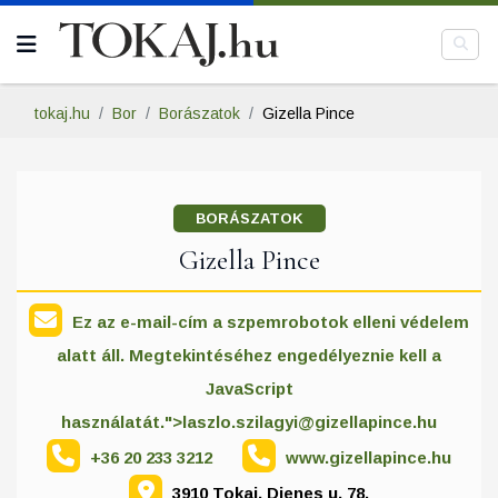
tokaj.hu
Bor
Borászatok
Gizella Pince
BORÁSZATOK
Gizella Pince
Ez az e-mail-cím a szpemrobotok elleni védelem
alatt áll. Megtekintéséhez engedélyeznie kell a
JavaScript
használatát.">
laszlo.szilagyi@gizellapince.hu
+36 20 233 3212
www.gizellapince.hu
3910 Tokaj, Dienes u. 78.