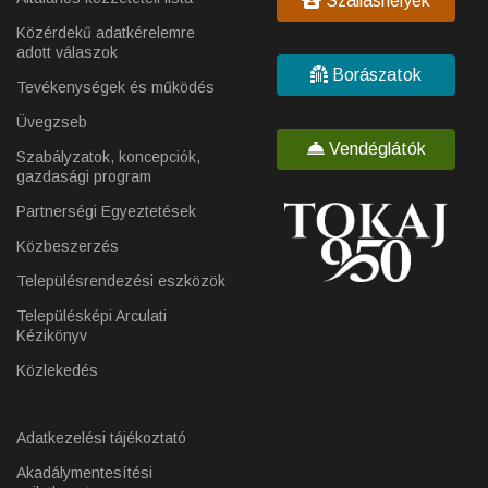
Szálláshelyek
Közérdekű adatkérelemre
adott válaszok
Borászatok
Tevékenységek és működés
Üvegzseb
Vendéglátók
Szabályzatok, koncepciók,
gazdasági program
Partnerségi Egyeztetések
Közbeszerzés
Településrendezési eszközök
Településképi Arculati
Kézikönyv
Közlekedés
Adatkezelési tájékoztató
Akadálymentesítési