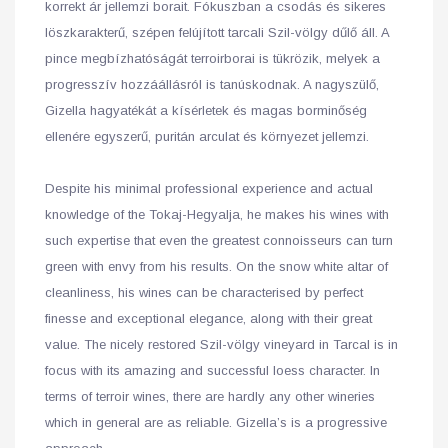
korrekt ár jellemzi borait. Fókuszban a csodás és sikeres
löszkarakterű, szépen felújított tarcali Szil-völgy dűlő áll. A
pince megbízhatóságát terroirborai is tükrözik, melyek a
progresszív hozzáállásról is tanúskodnak. A nagyszülő,
Gizella hagyatékát a kísérletek és magas borminőség
ellenére egyszerű, puritán arculat és környezet jellemzi.
Despite his minimal professional experience and actual
knowledge of the Tokaj-Hegyalja, he makes his wines with
such expertise that even the greatest connoisseurs can turn
green with envy from his results. On the snow white altar of
cleanliness, his wines can be characterised by perfect
finesse and exceptional elegance, along with their great
value. The nicely restored Szil-völgy vineyard in Tarcal is in
focus with its amazing and successful loess character. In
terms of terroir wines, there are hardly any other wineries
which in general are as reliable. Gizella’s is a progressive