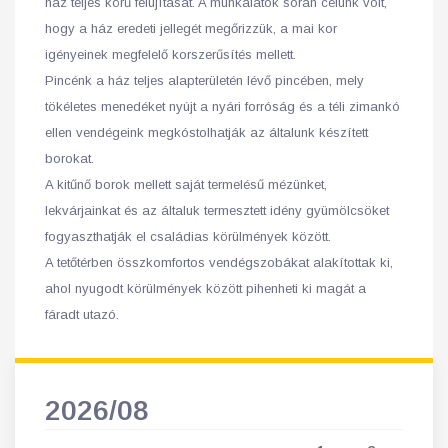
ház teljes körű felújítását. A munkálatok során célunk volt,
hogy a ház eredeti jellegét megőrizzük, a mai kor
igényeinek megfelelő korszerűsítés mellett.
Pincénk a ház teljes alapterületén lévő pincében, mely
tökéletes menedéket nyújt a nyári forróság és a téli zimankó
ellen vendégeink megkóstolhatják az általunk készített
borokat.
A kitűnő borok mellett saját termelésű mézünket,
lekvárjainkat és az általuk termesztett idény gyümölcsöket
fogyaszthatják el családias körülmények között.
A tetőtérben összkomfortos vendégszobákat alakítottak ki,
ahol nyugodt körülmények között pihenheti ki magát a
fáradt utazó.
2026/08
202