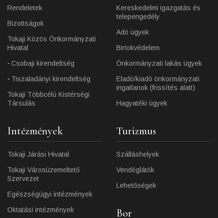
Rendeletek
Kereskedelmi igazgatás és
telepengedély
Bizottságok
Adó ügyek
Tokaji Közös Önkormányzati
Hivatal
Birtokvédelem
Csobaji kirendeltség
Önkormányzati lakás ügyek
Tiszaladányi kirendeltség
Eladó/kiadó önkormányzati
ingatlanok (frissítés alatt)
Tokaji Többcélú Kistérségi
Társulás
Hagyatéki ügyek
Intézmények
Turizmus
Tokaji Járási Hivatal
Szálláshelyek
Tokaji Városüzemeltető
Vendéglátók
Szervezet
Lehetőségek
Egészségügyi intézmények
Oktatási intézmények
Bor