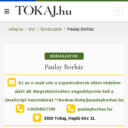
tokaj.hu
Bor
Borászatok
Paulay Borház
BORÁSZATOK
Paulay Borház
Ez az e-mail-cím a szpemrobotok elleni védelem
alatt áll. Megtekintéséhez engedélyeznie kell a
JavaScript használatát.">
bodnar.linda@paulayborhaz.hu
+36204517789
paulayborhaz.hu
3910 Tokaj, Hajdú köz 11.