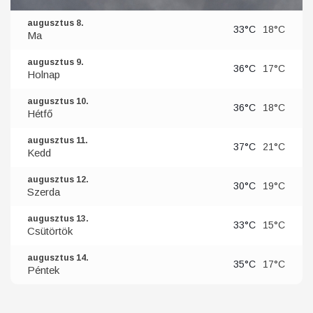
augusztus 8.
33°C
18°C
Ma
augusztus 9.
36°C
17°C
Holnap
augusztus 10.
36°C
18°C
Hétfő
augusztus 11.
37°C
21°C
Kedd
augusztus 12.
30°C
19°C
Szerda
augusztus 13.
33°C
15°C
Csütörtök
augusztus 14.
35°C
17°C
Péntek