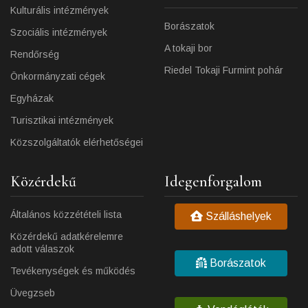
Kulturális intézmények
Borászatok
Szociális intézmények
A tokaji bor
Rendőrség
Riedel Tokaji Furmint pohár
Önkormányzati cégek
Egyházak
Turisztikai intézmények
Közszolgáltatók elérhetőségei
Közérdekű
Idegenforgalom
Általános közzétételi lista
Szálláshelyek
Közérdekű adatkérelemre
adott válaszok
Borászatok
Tevékenységek és működés
Üvegzseb