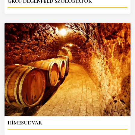
GRÓF DEGENFELD SZŐLŐBIRTOK
HÍMESUDVAR