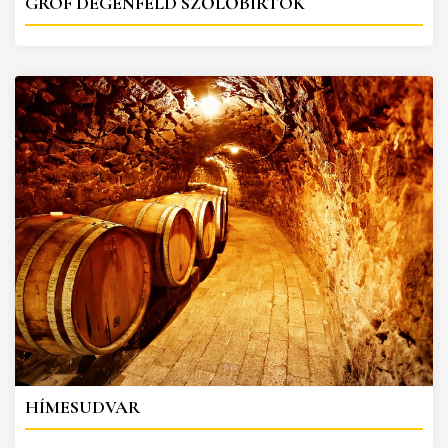
GRÓF DEGENFELD SZŐLŐBIRTOK
HÍMESUDVAR