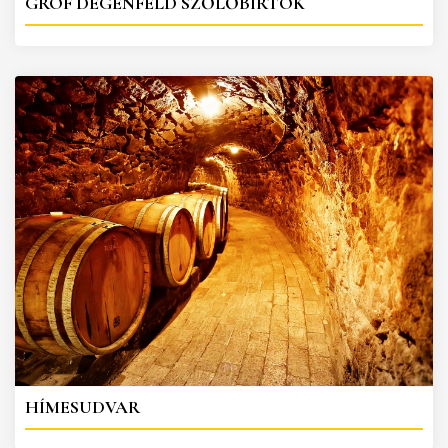
GRÓF DEGENFELD SZŐLŐBIRTOK
HÍMESUDVAR