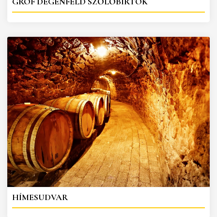
GRÓF DEGENFELD SZŐLŐBIRTOK
HÍMESUDVAR