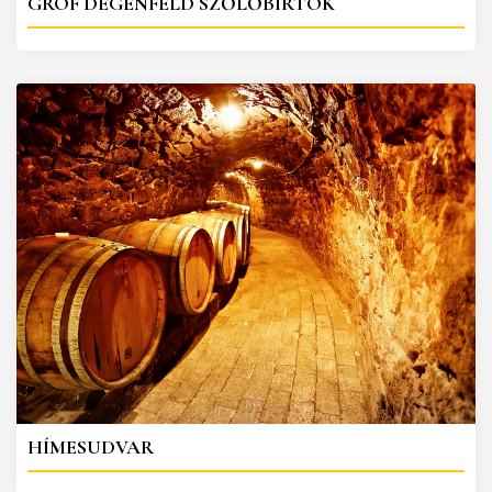
GRÓF DEGENFELD SZŐLŐBIRTOK
HÍMESUDVAR