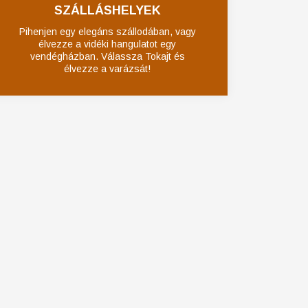
SZÁLLÁSHELYEK
Pihenjen egy elegáns szállodában, vagy
élvezze a vidéki hangulatot egy
vendégházban. Válassza Tokajt és
élvezze a varázsát!