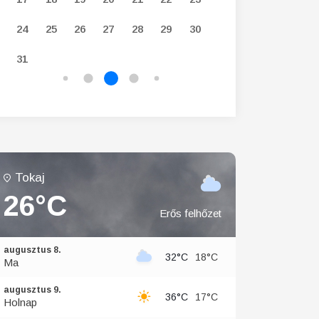
24
25
26
27
28
29
30
28
29
30
31
Tokaj
26°C
Erős felhőzet
augusztus 8.
32°C
18°C
Ma
augusztus 9.
36°C
17°C
Holnap