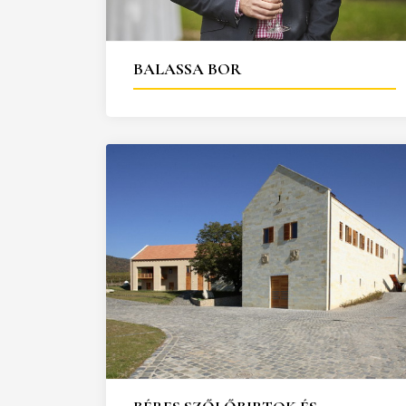
25
26
27
28
29
30
31
29
30
BALASSA BOR