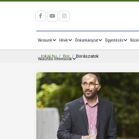
Városunk
Hírek
Önkormányzat
Ügyintézés
Közé
tokaj.hu
Bor
Borászatok
Választási információk
2026/05
2026/06
5
1
2
3
1
2
3
12
4
5
6
7
8
9
10
8
9
10
19
11
12
13
14
15
16
17
15
16
17
26
18
19
20
21
22
23
24
22
23
24