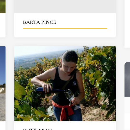
27
28
29
30
31
BARTA PINCE