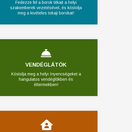
Fedezze fel a borok titkait a helyi
szakemberek vezetésével, és kóstolja
meg a kivételes tokaji borokat!
VENDÉGLÁTÓK
Kóstolja meg a helyi ínyencségeket a
hangulatos vendéglőkben és
éttermekben!