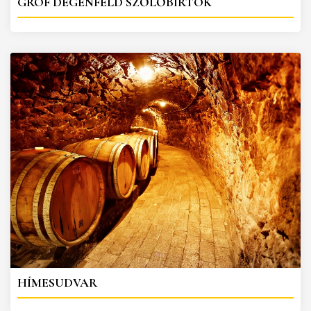
GRÓF DEGENFELD SZŐLŐBIRTOK
HÍMESUDVAR