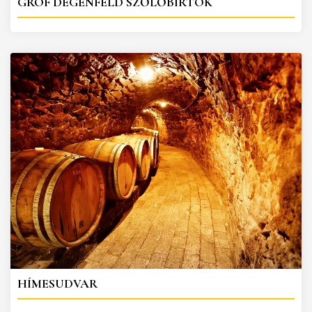
GRÓF DEGENFELD SZŐLŐBIRTOK
HÍMESUDVAR