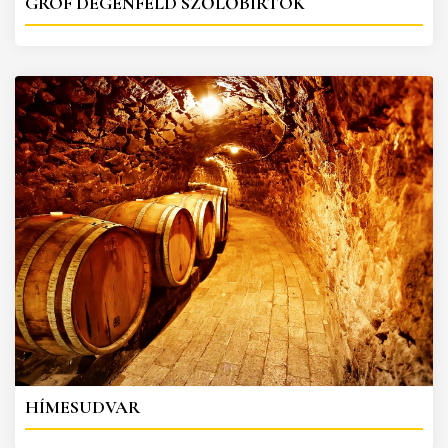
GRÓF DEGENFELD SZŐLŐBIRTOK
HÍMESUDVAR