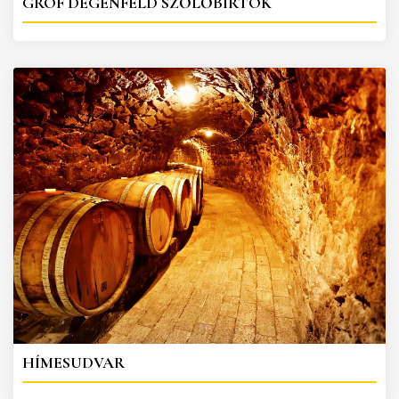
GRÓF DEGENFELD SZŐLŐBIRTOK
HÍMESUDVAR