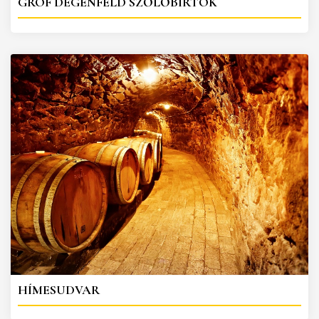
GRÓF DEGENFELD SZŐLŐBIRTOK
HÍMESUDVAR