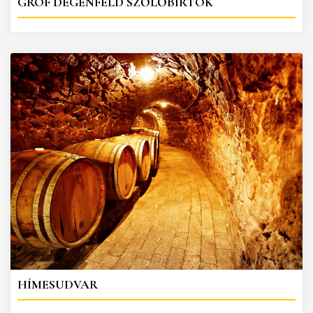
GRÓF DEGENFELD SZŐLŐBIRTOK
HÍMESUDVAR