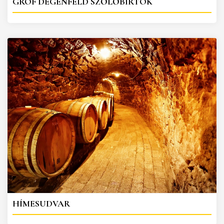
GRÓF DEGENFELD SZŐLŐBIRTOK
HÍMESUDVAR