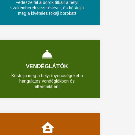
Fedezze fel a borok titkait a helyi
szakemberek vezetésével, és kóstolja
meg a kivételes tokaji borokat!
VENDÉGLÁTÓK
Kóstolja meg a helyi ínyencségeket a
hangulatos vendéglőkben és
éttermekben!