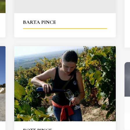
27
28
29
30
31
BARTA PINCE