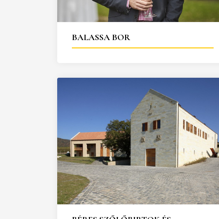
25
26
27
28
29
30
31
29
30
BALASSA BOR