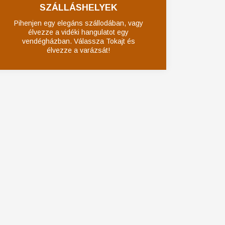
SZÁLLÁSHELYEK
Pihenjen egy elegáns szállodában, vagy
élvezze a vidéki hangulatot egy
vendégházban. Válassza Tokajt és
élvezze a varázsát!