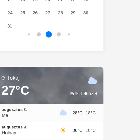
24
25
26
27
28
29
30
28
29
30
31
Tokaj
27°C
Erős felhőzet
augusztus 8.
28°C
18°C
Ma
augusztus 9.
36°C
18°C
Holnap