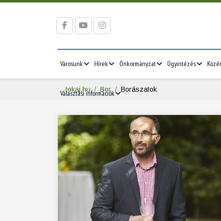
Városunk
Hírek
Önkormányzat
Ügyintézés
Közé
tokaj.hu
Bor
Borászatok
Választási információk
2026/05
2026/06
5
1
2
3
1
2
3
12
4
5
6
7
8
9
10
8
9
10
19
11
12
13
14
15
16
17
15
16
17
26
18
19
20
21
22
23
24
22
23
24