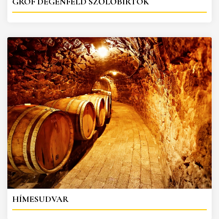
GRÓF DEGENFELD SZŐLŐBIRTOK
HÍMESUDVAR