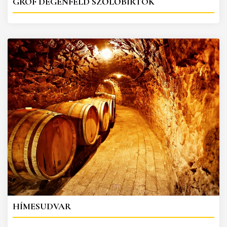
GRÓF DEGENFELD SZŐLŐBIRTOK
HÍMESUDVAR