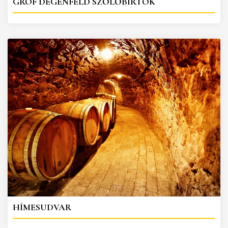
GRÓF DEGENFELD SZŐLŐBIRTOK
HÍMESUDVAR