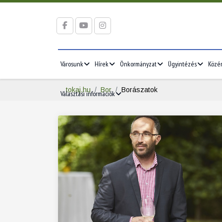
Városunk
Hírek
Önkormányzat
Ügyintézés
Közé
tokaj.hu
Bor
Borászatok
Választási információk
2026/05
2026/06
5
1
2
3
1
2
3
12
4
5
6
7
8
9
10
8
9
10
19
11
12
13
14
15
16
17
15
16
17
26
18
19
20
21
22
23
24
22
23
24