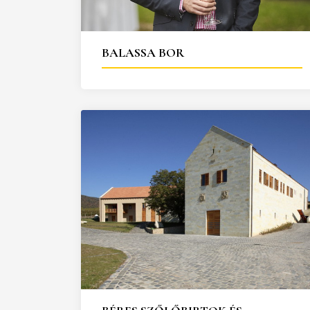
25
26
27
28
29
30
31
29
30
BALASSA BOR