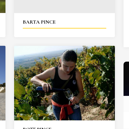
27
28
29
30
31
BARTA PINCE