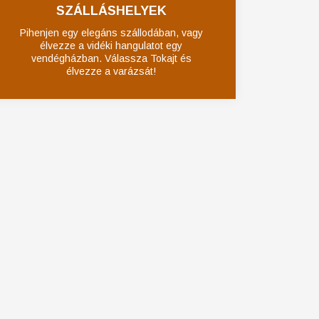
SZÁLLÁSHELYEK
Pihenjen egy elegáns szállodában, vagy
élvezze a vidéki hangulatot egy
vendégházban. Válassza Tokajt és
élvezze a varázsát!