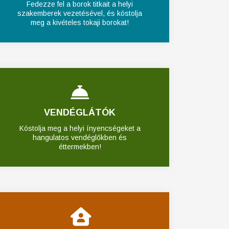
Fedezze fel a borok titkait a helyi
szakemberek vezetésével, és kóstolja
meg a kivételes tokaji borokat!
VENDÉGLÁTÓK
Kóstolja meg a helyi ínyencségeket a
hangulatos vendéglőkben és
éttermekben!