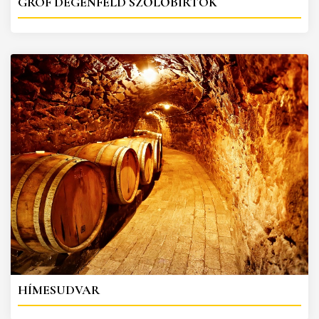
GRÓF DEGENFELD SZŐLŐBIRTOK
HÍMESUDVAR