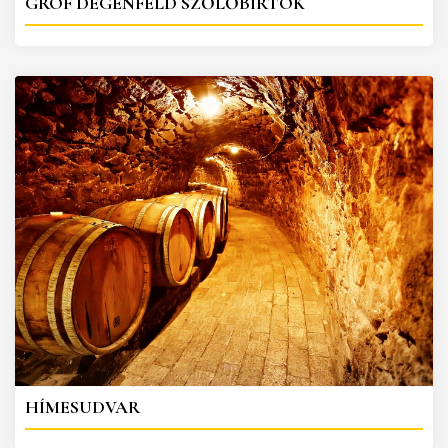
GRÓF DEGENFELD SZŐLŐBIRTOK
HÍMESUDVAR