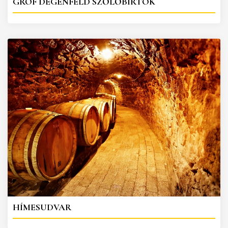
GRÓF DEGENFELD SZŐLŐBIRTOK
HÍMESUDVAR