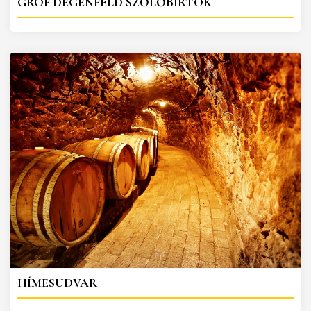
GRÓF DEGENFELD SZŐLŐBIRTOK
HÍMESUDVAR